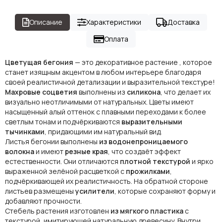
Описание
Характеристики
Доставка
Оплата
Цветущая бегония
— это декоративное растение , которое
станет изящным акцентом в любом интерьере благодаря
своей реалистичной детализации и выразительной текстуре!
Махровые соцветия
выполнены из
силикона
, что делает их
визуально неотличимыми от натуральных. Цветы имеют
насыщенный алый оттенок с плавными переходами к более
светлым тонам и подчёркиваются
выразительными
тычинками
, придающими им натуральный вид.
Листья бегонии выполнены
из водонепроницаемого
волокна
и имеют
резные края
, что создаёт эффект
естественности. Они отличаются
плотной текстурой
и ярко
выраженной зелёной расцветкой с
прожилками
,
подчёркивающей их реалистичность. На обратной стороне
листьев размещены
усилители
, которые сохраняют форму и
добавляют прочности.
Стебель растения изготовлен
из мягкого пластика
с
текстурой, имитирующей натуральную древесину. Внутри