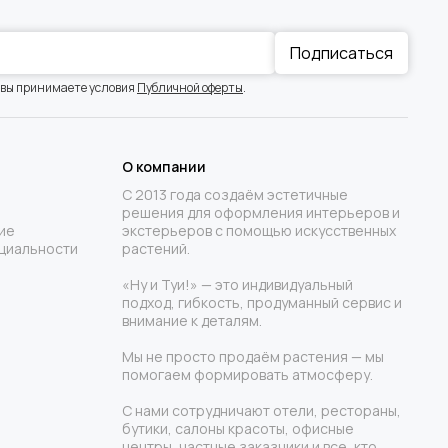
Подписаться
 вы принимаете условия
Публичной оферты
.
О компании
С 2013 года создаём эстетичные
решения для оформления интерьеров и
ие
экстерьеров с помощью искусственных
циальности
растений.
«Ну и Туи!» — это индивидуальный
подход, гибкость, продуманный сервис и
внимание к деталям.
Мы не просто продаём растения — мы
помогаем формировать атмосферу.
С нами сотрудничают отели, рестораны,
бутики, салоны красоты, офисные
центры, частные заказчики и все, кто