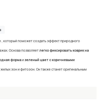
а
е , который поможет создать эффект природного
ажах. Основа позволяет
легко фиксировать коврик на
одная форма
и
зеленый
цвет
с коричневыми
жилых зон и фитозон. Он также станет оригинальным