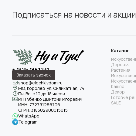
Подписаться на новости и акции
Каталог
Искусствен
Деревья
+79257881231
Растения
Заказать звонок
Искусствен
Искусствен
shop@elochkivdom.ru
Кашпо
МО, Королёв, ул. Силикатная, 74
Декор
Пн-Вс: с 10 до 18 часов
Готовые ре
ИП Губенко Дмитрий Игоревич
SALE
ИНН:
772791266706
ОГРН:
318502900015615
WhatsApp
Telegram