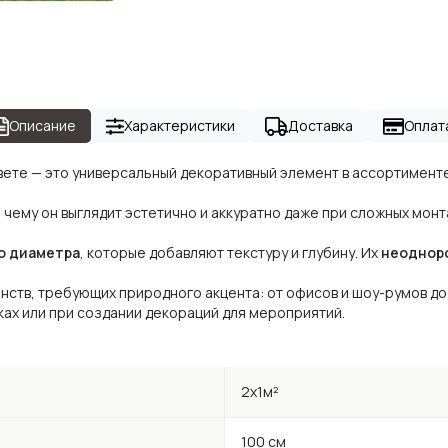
Описание
Характеристики
Доставка
Оплат
вете — это универсальный декоративный элемент в ассортимент
 чему он выглядит эстетично и аккуратно даже при сложных монт
го диаметра
, которые добавляют текстуру и глубину. Их
неоднор
ств, требующих природного акцента: от офисов и шоу-румов до 
ках или при создании декораций для мероприятий.
2x1м²
100 см