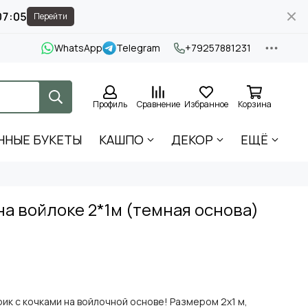
07:05
Перейти
WhatsApp
Telegram
+79257881231
Профиль
Сравнение
Избранное
Корзина
ННЫЕ БУКЕТЫ
КАШПО
ДЕКОР
ЕЩЁ
на войлоке 2*1м (темная основа)
ик с кочками на войлочной основе! Размером 2х1 м,