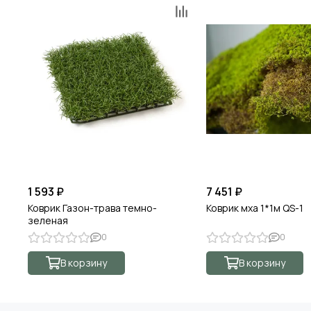
1 593 ₽
7 451 ₽
Коврик Газон-трава темно-
Коврик мха 1*1м QS-1
зеленая
0
0
В корзину
В корзину