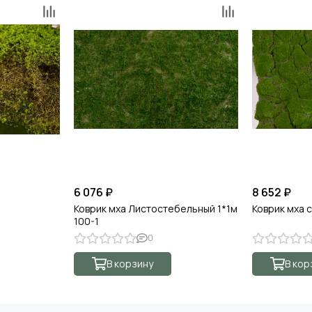
6 076 ₽
8 652 ₽
Коврик мха Листостебельный 1*1м
Коврик мха с
100-1
0
В корзину
В кор