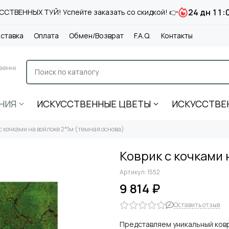
24 дн 11:
СТВЕННЫХ ТУЙ! Успейте заказать со скидкой! 👉
ставка
Оплата
Обмен/Возврат
F.A.Q.
Контакты
венные
НИЯ
ИСКУССТВЕННЫЕ ЦВЕТЫ
ИСКУССТВЕ
с кочками на войлоке 2*1м (темная основа)
Коврик с кочками 
Артикул:
1552
9 814 ₽
Оставить отзыв
Представляем уникальный ковр