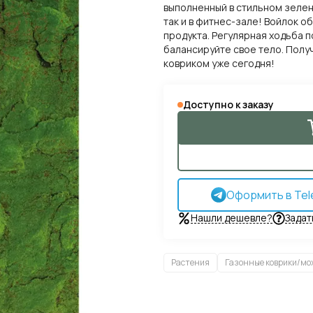
выполненный в стильном зелен
так и в фитнес-зале! Войлок 
продукта. Регулярная ходьба п
балансируйте свое тело. Полу
ковриком уже сегодня!
Доступно к заказу
Оформить в Tel
Нашли дешевле?
Задат
Растения
Газонные коврики/мо