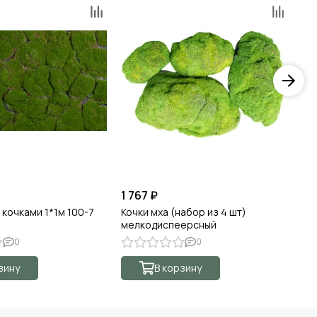
1 767 ₽
5 
 кочками 1*1м 100-7
Кочки мха (набор из 4 шт)
Ко
мелкодиспеерсный
(с
0
0
зину
В корзину