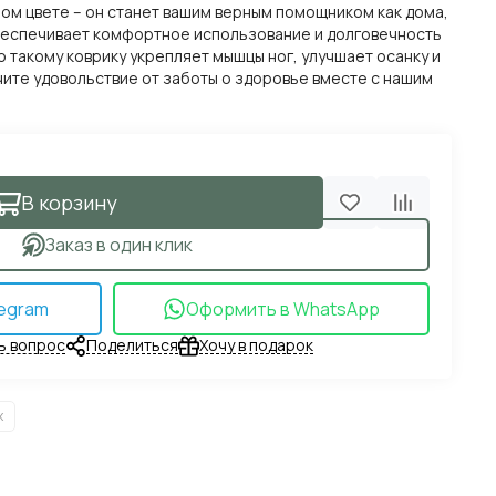
ом цвете – он станет вашим верным помощником как дома,
обеспечивает комфортное использование и долговечность
о такому коврику укрепляет мышцы ног, улучшает осанку и
чите удовольствие от заботы о здоровье вместе с нашим
В корзину
Заказ в один клик
egram
Оформить в WhatsApp
ь вопрос
Поделиться
Хочу в подарок
х