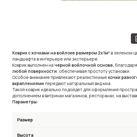
Коврик с кочками на войлоке размером 2x1м²
в зеленом ц
ландшафта в интерьере или экстерьере.
Коврик выполнен на
черной войлочной основе,
благодаря
любой поверхности
, обеспечивая простоту установки.
Особое внимание привлекают реалистичные
кочки разно
вкраплениями
передают натуральный вид мха.
Такой коврик идеально подойдет для оформления простран
дополнением в витринах магазинов, ресторанах, на выстав
Параметры:
Размер
Высота