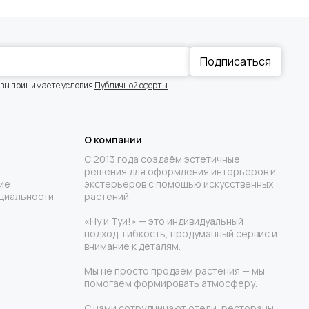
Подписаться
 вы принимаете условия
Публичной оферты
.
О компании
С 2013 года создаём эстетичные
решения для оформления интерьеров и
ие
экстерьеров с помощью искусственных
циальности
растений.
«Ну и Туи!» — это индивидуальный
подход, гибкость, продуманный сервис и
внимание к деталям.
Мы не просто продаём растения — мы
помогаем формировать атмосферу.
С нами сотрудничают отели, рестораны,