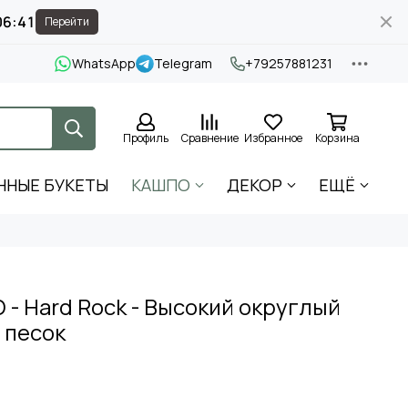
06:40
Перейти
WhatsApp
Telegram
+79257881231
Профиль
Сравнение
Избранное
Корзина
ННЫЕ БУКЕТЫ
КАШПО
ДЕКОР
ЕЩЁ
- Hard Rock - Высокий округлый
 песок