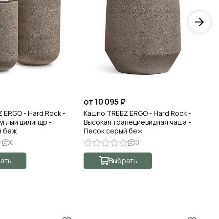
от 10 095 ₽
от
 ERGO - Hard Rock -
Кашпо TREEZ ERGO - Hard Rock -
Ка
углый цилиндр -
Высокая трапециевидная чаша -
Тр
й беж
Песок серый беж
се
0
0
ать
Выбрать