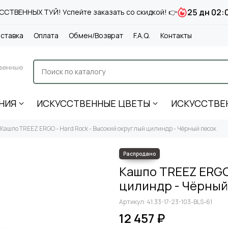
25 дн 02:
СТВЕННЫХ ТУЙ! Успейте заказать со скидкой! 👉
ставка
Оплата
Обмен/Возврат
F.A.Q.
Контакты
венные
НИЯ
ИСКУССТВЕННЫЕ ЦВЕТЫ
ИСКУССТВЕ
Кашпо TREEZ ERGO - Hard Rock - Высокий округлый цилиндр - Чёрный песок
Кашпо TREEZ ERGO 
цилиндр - Чёрный
Артикул:
41.33-17-23-103-BLS-61
12 457 ₽