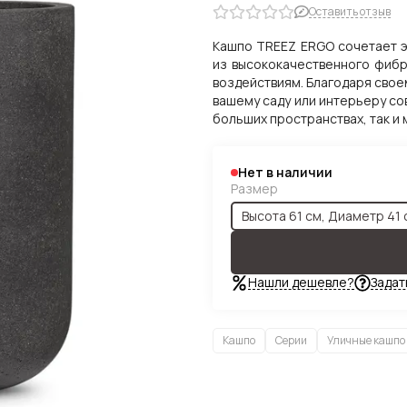
Оставить отзыв
Кашпо TREEZ ERGO сочетает э
из высококачественного фибр
воздействиям. Благодаря свое
вашему саду или интерьеру со
больших пространствах, так и 
Нет в наличии
Размер
Высота 61 см, Диаметр 41 
Нашли дешевле?
Задат
Кашпо
Серии
Уличные кашпо