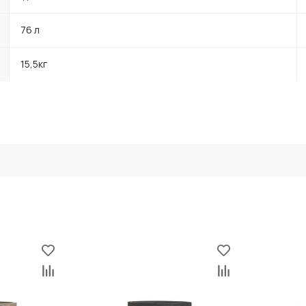
76 л
15,5кг