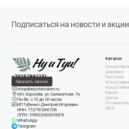
Подписаться на новости и акции
Каталог
Искусствен
Деревья
+79257881231
Растения
Заказать звонок
Искусствен
Искусствен
shop@elochkivdom.ru
Кашпо
МО, Королёв, ул. Силикатная, 74
Декор
Пн-Вс: с 10 до 18 часов
Готовые ре
ИП Губенко Дмитрий Игоревич
SALE
ИНН:
772791266706
ОГРН:
318502900015615
WhatsApp
Telegram