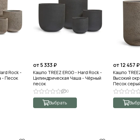
от 5 333 ₽
от 12 457 ₽
ard Rock -
Кашпо TREEZ ERGO - Hard Rock -
Кашпо TREEZ
 - Песок
Цилиндрическая Чаша - Чёрный
Высокий окр
песок
Песок серы
0
Выбрать
Выбр