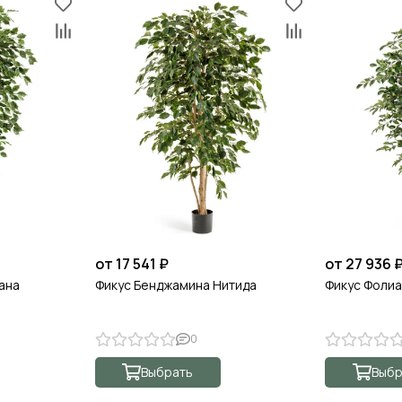
от 17 541 ₽
от 27 936 
ана
Фикус Бенджамина Нитида
Фикус Фоли
0
Выбрать
Выбр