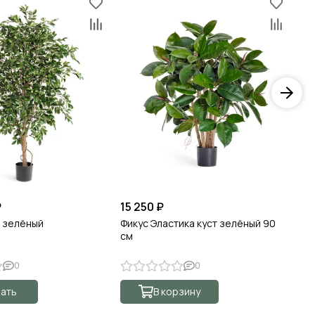
₽
15 250 ₽
1 
а зелёный
Фикус Эластика куст зелёный 90
Аг
см
0
0
ать
В корзину