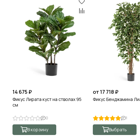
14 675 ₽
от 17 718 ₽
Фикус Лирата куст на стволах 95
Фикус Бенджамина Ли
см
0
1
В корзину
Выбрать