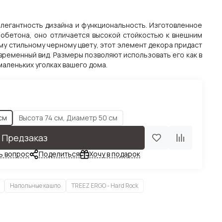
легантность дизайна и функциональность. Изготовленное
обетона, оно отличается высокой стойкостью к внешним
му стильному черному цвету, этот элемент декора придаст
временный вид. Размеры позволяют использовать его как в
маленьких уголках вашего дома.
см
Высота 74 см, Диаметр 50 см
Предзаказ
ь вопрос
Поделиться
Хочу в подарок
Напольные кашпо
TREEZ ERGO - Hard Rock