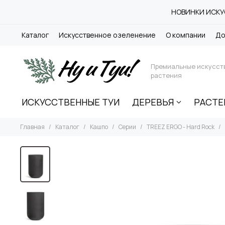
НОВИНКИ ИСКУС
Каталог
Искусственное озеленение
О компании
До
Премиальные искусст
растения
ИСКУССТВЕННЫЕ ТУИ
ДЕРЕВЬЯ
РАСТЕ
Главная
Каталог
Кашпо
Серии
TREEZ ERGO - Hard Rock