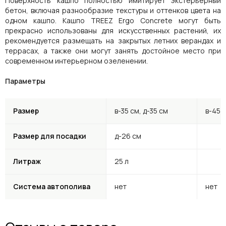
Поверхность кашпо полностью имитирует экстерьерный
бетон, включая разнообразие текстуры и оттенков цвета на
одном кашпо. Кашпо TREEZ Ergo Concrete могут быть
прекрасно использованы для искусственных растений, их
рекомендуется размещать на закрытых летних верандах и
террасах, а также они могут занять достойное место при
современном интерьерном озеленении.
Параметры
Размер
в-35 см, д-35 см
в-45 
Размер для посадки
д-26 см
Литраж
25 л
Система автополива
нет
нет