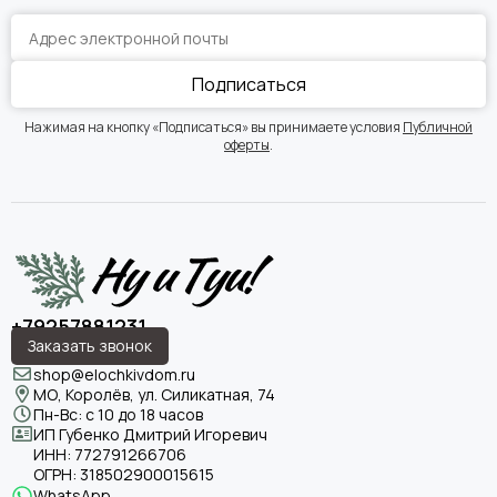
Подписаться
Нажимая на кнопку «Подписаться» вы принимаете условия
Публичной
оферты
.
+79257881231
Заказать звонок
shop@elochkivdom.ru
МО, Королёв, ул. Силикатная, 74
Пн-Вс: с 10 до 18 часов
ИП Губенко Дмитрий Игоревич
ИНН:
772791266706
ОГРН:
318502900015615
WhatsApp