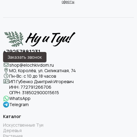
оферты
.
+79257881231
Заказать звонок
shop@elochkivdom.ru
МО, Королёв, ул. Силикатная, 74
Пн-Вс: с 10 до 18 часов
ИП Губенко Дмитрий Игоревич
ИНН:
772791266706
ОГРН:
318502900015615
WhatsApp
Telegram
Каталог
Искусственные Туи
Деревья
Растения