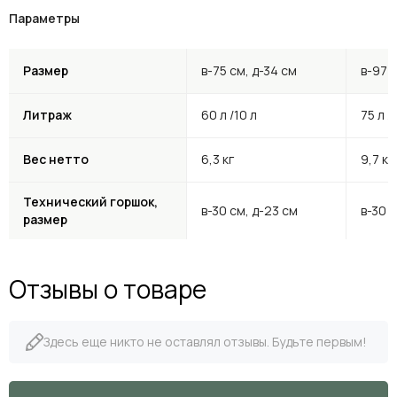
Параметры
Размер
в-75 см, д-34 см
в-97 с
Литраж
60 л /10 л
75 л /
Вес нетто
6,3 кг
9,7 кг
Технический горшок,
в-30 см, д-23 см
в-30 с
размер
Отзывы о товаре
Здесь еще никто не оставлял отзывы. Будьте первым!