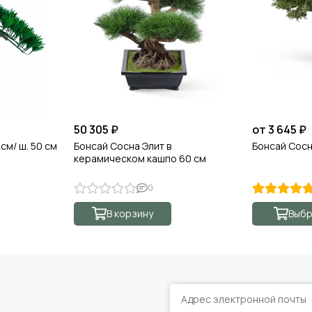
50 305 ₽
от 3 645 ₽
см/ ш. 50 см
Бонсай Сосна Элит в
Бонсай Сосн
керамическом кашпо 60 см
0
В корзину
Выбр