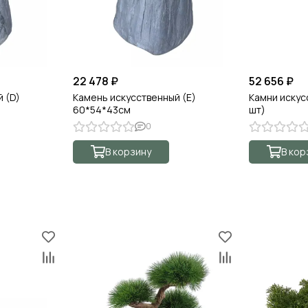
22 478 ₽
52 656 ₽
 (D)
Камень искусственный (E)
Камни искус
60*54*43см
шт)
0
В корзину
В кор