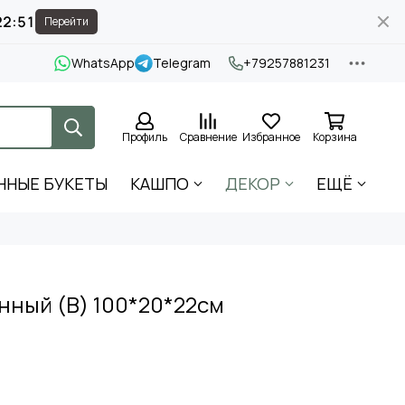
22:50
Перейти
WhatsApp
Telegram
+79257881231
Профиль
Сравнение
Избранное
Корзина
ННЫЕ БУКЕТЫ
КАШПО
ДЕКОР
ЕЩЁ
нный (B) 100*20*22см