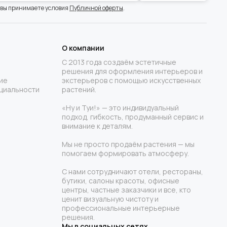
 вы принимаете условия
Публичной оферты
.
О компании
С 2013 года создаём эстетичные
решения для оформления интерьеров и
ие
экстерьеров с помощью искусственных
циальности
растений.
«Ну и Туи!» — это индивидуальный
подход, гибкость, продуманный сервис и
внимание к деталям.
Мы не просто продаём растения — мы
помогаем формировать атмосферу.
С нами сотрудничают отели, рестораны,
бутики, салоны красоты, офисные
центры, частные заказчики и все, кто
ценит визуальную чистоту и
профессиональные интерьерные
решения.
Мы в социальных сетях