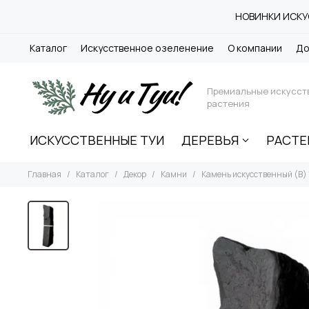
НОВИНКИ ИСКУС
Каталог
Искусственное озеленение
О компании
До
Премиальные искусст
растения
ИСКУССТВЕННЫЕ ТУИ
ДЕРЕВЬЯ
РАСТЕ
Главная
Каталог
Декор
Камни
Камень искусственный (B)