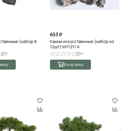
653 ₽
65
ственные (набор 8
Камни искусственные (набор из
Ка
12шт) MY1211 А
12
0
0
зину
В корзину