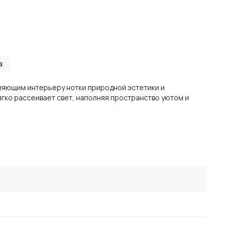
а
вляющим интерьеру нотки природной эстетики и
ягко рассеивает свет, наполняя пространство уютом и