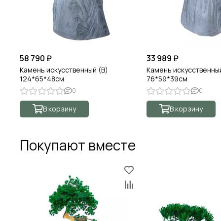
58 790 ₽
33 989 ₽
Камень искусственный (B)
Камень искусственный
124*65*48см
76*59*39см
0
0
В корзину
В корзину
Покупают вместе