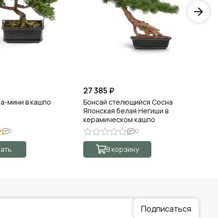
27 385 ₽
51
а-мини в кашпо
Бонсай стелющийся Сосна
Бо
Японская белая Негиши в
керамическом кашпо
1
0
ать
В корзину
Подписаться