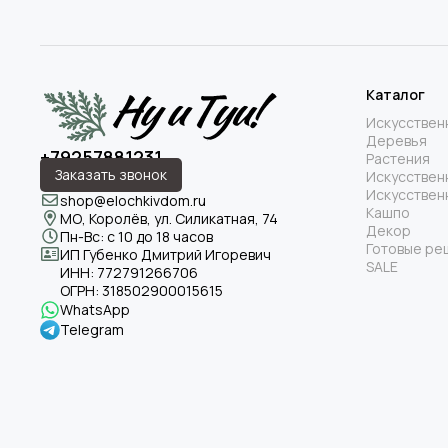
Каталог
Искусствен
Деревья
+79257881231
Растения
Заказать звонок
Искусствен
Искусствен
shop@elochkivdom.ru
Кашпо
МО, Королёв, ул. Силикатная, 74
Декор
Пн-Вс: с 10 до 18 часов
Готовые ре
ИП Губенко Дмитрий Игоревич
SALE
ИНН:
772791266706
ОГРН:
318502900015615
WhatsApp
Telegram