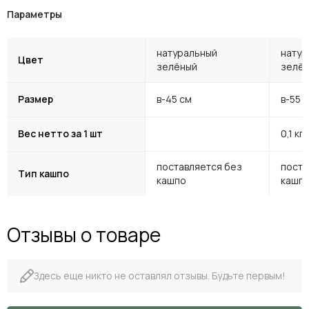
Параметры
натуральный
натур
Цвет
зелёный
зелё
Размер
в-45 см
в-55 
Вес нетто за 1 шт
0,1 кг
поставляется без
поста
Тип кашпо
кашпо
кашп
Отзывы о товаре
Здесь еще никто не оставлял отзывы. Будьте первым!