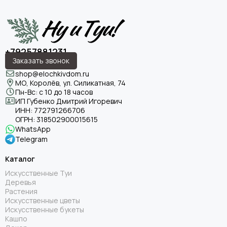
+79257881231
Заказать звонок
shop@elochkivdom.ru
МО, Королёв, ул. Силикатная, 74
Пн-Вс: с 10 до 18 часов
ИП Губенко Дмитрий Игоревич
ИНН:
772791266706
ОГРН:
318502900015615
WhatsApp
Telegram
Каталог
Искусственные Туи
Деревья
Растения
Искусственные цветы
Искусственные букеты
Кашпо