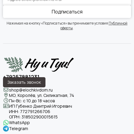
Подписаться
Нажимая на кнопку «Подписаться» вы принимаете условия
Публичной
оферты
.
+79257881231
Заказать звонок
shop@elochkivdom.ru
МО, Королёв, ул. Силикатная, 74
Пн-Вс: с 10 до 18 часов
ИП Губенко Дмитрий Игоревич
ИНН:
772791266706
ОГРН:
318502900015615
WhatsApp
Telegram