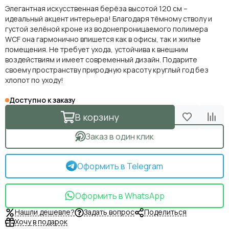
Элегантная искусственная берёза высотой 120 см –
идеальный акцент интерьера! Благодаря тёмному стволу и
густой зелёной кроне из водонепроницаемого полимера
WCF она гармонично впишется как в офисы, так и жилые
помещения. Не требует ухода, устойчива к внешним
воздействиям и имеет современный дизайн. Подарите
своему пространству природную красоту круглый год без
хлопот по уходу!
Доступно к заказу
В корзину
Заказ в один клик
Оформить в Telegram
Оформить в WhatsApp
Нашли дешевле?
Задать вопрос
Поделиться
Хочу в подарок