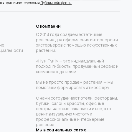
 вы принимаете условия
Публичной оферты
.
О компании
С 2013 года создаём эстетичные
решения для оформления интерьеров и
ие
экстерьеров с помощью искусственных
циальности
растений.
«Ну и Туи!» — это индивидуальный
подход, гибкость, продуманный сервис и
внимание к деталям.
Мы не просто продаём растения — мы
помогаем формировать атмосферу.
С нами сотрудничают отели, рестораны,
бутики, салоны красоты, офисные
центры, частные заказчики и все, кто
ценит визуальную чистоту и
профессиональные интерьерные
решения.
Мы в социальных сетях