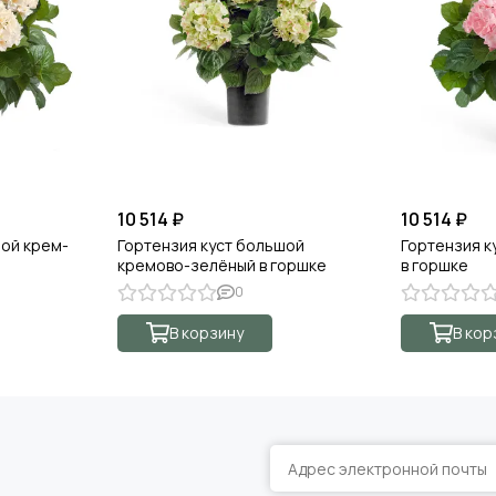
10 514 ₽
10 514 ₽
шой крем-
Гортензия куст большой
Гортензия к
кремово-зелёный в горшке
в горшке
0
В корзину
В кор