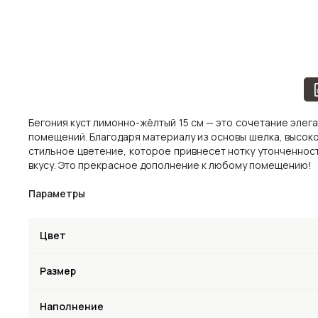
Бегония куст лимонно-жёлтый 15 см — это сочетание элег
помещений. Благодаря материалу из основы шелка, высоко
стильное цветение, которое привнесет нотку утонченнос
вкусу. Это прекрасное дополнение к любому помещению!
Параметры
Цвет
Размер
Наполнение