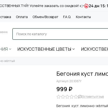
24 дн 15:
СТВЕННЫХ ТУЙ! Успейте заказать со скидкой! 👉
ставка
Оплата
Обмен/Возврат
F.A.Q.
Контакты
венные
НИЯ
ИСКУССТВЕННЫЕ ЦВЕТЫ
ИСКУССТВЕ
нно-жёлтый
Бегония куст лим
Артикул:
20.1087Y
999 ₽
Оставить отзыв
Бегония куст лимонно-жёлты