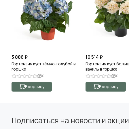
3 886 ₽
10 514 ₽
Гортензия куст тёмно-голубой в
Гортензия куст боль
горшке
ваниль в горшке
0
0
В корзину
В корзину
Подписаться на новости и акции