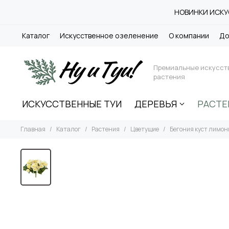
НОВИНКИ ИСКУС
Каталог
Искусственное озеленение
О компании
До
Премиальные искусст
растения
ИСКУССТВЕННЫЕ ТУИ
ДЕРЕВЬЯ
РАСТЕ
Главная
Каталог
Растения
Цветущие
Бегония куст лимо