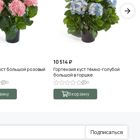
10 514 ₽
13
уст большой розовый
Гортензия куст тёмно-голубой
Го
большой в горшке
зе
0
0
зину
В корзину
Подписаться