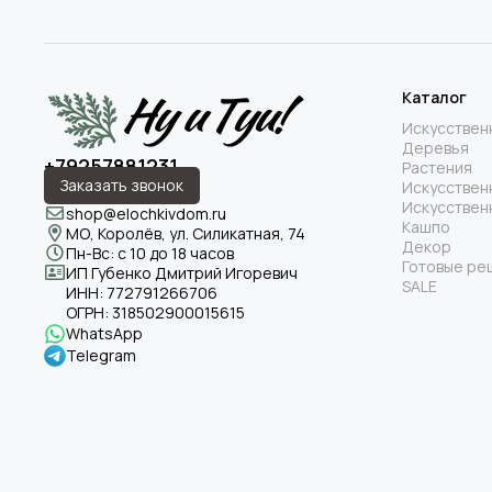
Каталог
Искусствен
Деревья
+79257881231
Растения
Заказать звонок
Искусствен
Искусствен
shop@elochkivdom.ru
Кашпо
МО, Королёв, ул. Силикатная, 74
Декор
Пн-Вс: с 10 до 18 часов
Готовые ре
ИП Губенко Дмитрий Игоревич
SALE
ИНН:
772791266706
ОГРН:
318502900015615
WhatsApp
Telegram