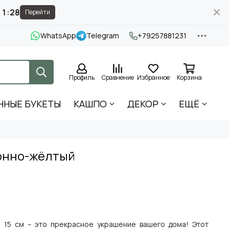
11:27
Перейти
WhatsApp
Telegram
+79257881231
Профиль
Сравнение
Избранное
Корзина
ННЫЕ БУКЕТЫ
КАШПО
ДЕКОР
ЕЩЁ
онно-жёлтый
й 15 см – это прекрасное украшение вашего дома! Этот