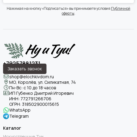
Нажимая на кнопку «Подписаться» вы принимаете условия
Публичной
оферты
.
+79257881231
Заказать звонок
shop@elochkivdom.ru
МО, Королёв, ул. Силикатная, 74
Пн-Вс: с 10 до 18 часов
ИП Губенко Дмитрий Игоревич
ИНН:
772791266706
ОГРН:
318502900015615
WhatsApp
Telegram
Каталог
Искусственные Туи