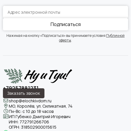
Подписаться
Нажимая на кнопку «Подписаться» вы принимаете условия
Публичной
оферты
.
+79257881231
Заказать звонок
shop@elochkivdom.ru
МО, Королёв, ул. Силикатная, 74
Пн-Вс: с 10 до 18 часов
ИП Губенко Дмитрий Игоревич
ИНН:
772791266706
ОГРН:
318502900015615