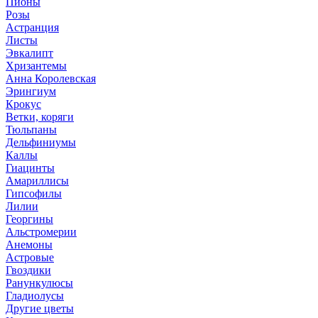
Пионы
Розы
Астранция
Листы
Эвкалипт
Хризантемы
Анна Королевская
Эрингиум
Крокус
Ветки, коряги
Тюльпаны
Дельфиниумы
Каллы
Гиацинты
Амариллисы
Гипсофилы
Лилии
Георгины
Альстромерии
Анемоны
Астровые
Гвоздики
Ранункулюсы
Гладиолусы
Другие цветы