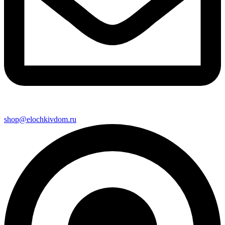
shop@elochkivdom.ru