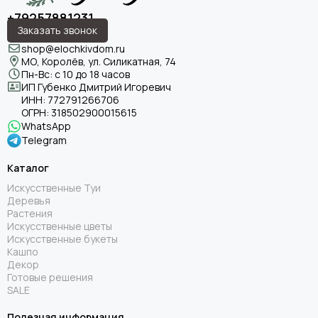
+79257881231
Заказать звонок
shop@elochkivdom.ru
МО, Королёв, ул. Силикатная, 74
Пн-Вс: с 10 до 18 часов
ИП Губенко Дмитрий Игоревич
ИНН:
772791266706
ОГРН:
318502900015615
WhatsApp
Telegram
Каталог
Искусственные Туи
Деревья
Растения
Искусственные цветы
Искусственные букеты
Кашпо
Декор
Готовые решения
SALE
Полезная информация