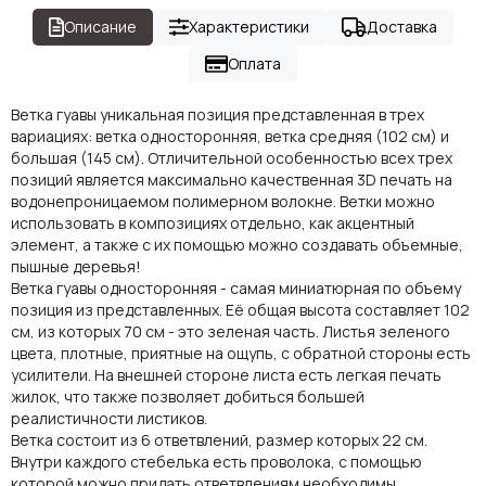
Описание
Характеристики
Доставка
Оплата
Ветка гуавы уникальная позиция представленная в трех
вариациях: ветка односторонняя, ветка средняя (102 см) и
большая (145 см). Отличительной особенностью всех трех
позиций является максимально качественная 3D печать на
водонепроницаемом полимерном волокне. Ветки можно
использовать в композициях отдельно, как акцентный
элемент, а также с их помощью можно создавать объемные,
пышные деревья!
Ветка гуавы односторонняя - самая миниатюрная по объему
позиция из представленных. Её общая высота составляет 102
см, из которых 70 см - это зеленая часть. Листья зеленого
цвета, плотные, приятные на ощупь, с обратной стороны есть
усилители. На внешней стороне листа есть легкая печать
жилок, что также позволяет добиться большей
реалистичности листиков.
Ветка состоит из 6 ответвлений, размер которых 22 см.
Внутри каждого стебелька есть проволока, с помощью
которой можно придать ответвлениям необходимы