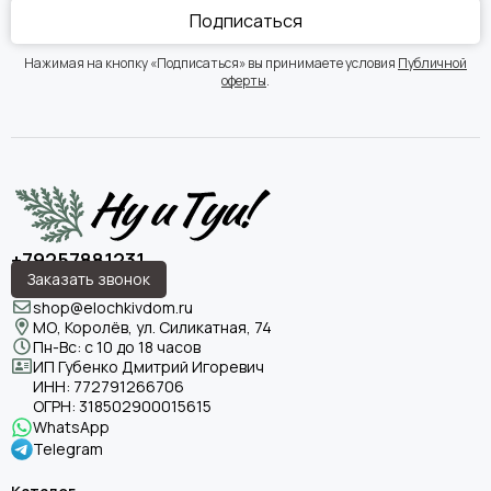
Подписаться
Нажимая на кнопку «Подписаться» вы принимаете условия
Публичной
оферты
.
+79257881231
Заказать звонок
shop@elochkivdom.ru
МО, Королёв, ул. Силикатная, 74
Пн-Вс: с 10 до 18 часов
ИП Губенко Дмитрий Игоревич
ИНН:
772791266706
ОГРН:
318502900015615
WhatsApp
Telegram