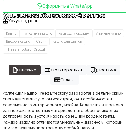
Оформить в WhatsApp
Нашли дешевле?
Задать вопрос
Поделиться
Хочу в подарок
Кашпо
Напольные кашпо
Кашпо для орхидей
Уличные кашпо
Высокие кашпо
Серии
Кашпо для цветов
TREEZ Effectory - Crystal
Описание
Характеристики
Доставка
Оплата
Коллекция кашпо Treez Effectory разработана бельгийскими
специалистами с учетом всех трендов и особенностей
современного интерьерного дизайна. Коллекция выполнена
из высококачественных материалов, что обеспечивает их
долговечность и устойчивость к внешним воздействиям.
Каждое изделие отличается уникальным дизайном, который
придаст вашему пространству особый шарм и