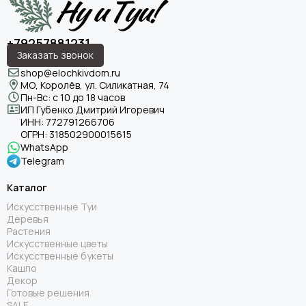
+79257881231
Заказать звонок
shop@elochkivdom.ru
МО, Королёв, ул. Силикатная, 74
Пн-Вс: с 10 до 18 часов
ИП Губенко Дмитрий Игоревич
ИНН:
772791266706
ОГРН:
318502900015615
WhatsApp
Telegram
Каталог
Искусственные Туи
Деревья
Растения
Искусственные цветы
Искусственные букеты
Кашпо
Декор
Готовые решения
SALE