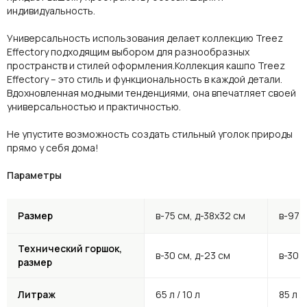
индивидуальность.
Универсальность использования делает коллекцию Treez
Effectory подходящим выбором для разнообразных
пространств и стилей оформления.Коллекция кашпо Treez
Effectory – это стиль и функциональность в каждой детали.
Вдохновленная модными тенденциями, она впечатляет своей
универсальностью и практичностью.
Не упустите возможность создать стильный уголок природы
прямо у себя дома!
Параметры
Размер
в-75 см, д-38х32 см
в-97 
Технический горшок,
в-30 см, д-23 см
в-30 с
размер
Литраж
65 л / 10 л
85 л / 