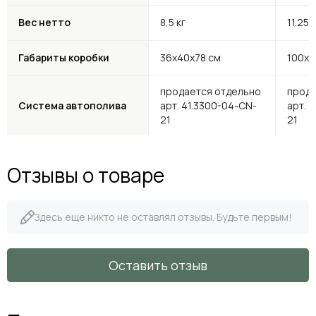
Вес нетто
8,5 кг
11.25 
Габариты коробки
36х40х78 см
100х4
продается отдельно
прода
Система автополива
арт. 41.3300-04-CN-
арт. 
21
21
Отзывы о товаре
Здесь еще никто не оставлял отзывы. Будьте первым!
Оставить отзыв