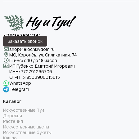
+79257881231
Заказать звонок
shop@elochkivdom.ru
МО, Королёв, ул. Силикатная, 74
Пн-Вс: с 10 до 18 часов
ИП Губенко Дмитрий Игоревич
ИНН:
772791266706
ОГРН:
318502900015615
WhatsApp
Telegram
Каталог
Искусственные Туи
Деревья
Растения
Искусственные цветы
Искусственные букеты
Кашпо