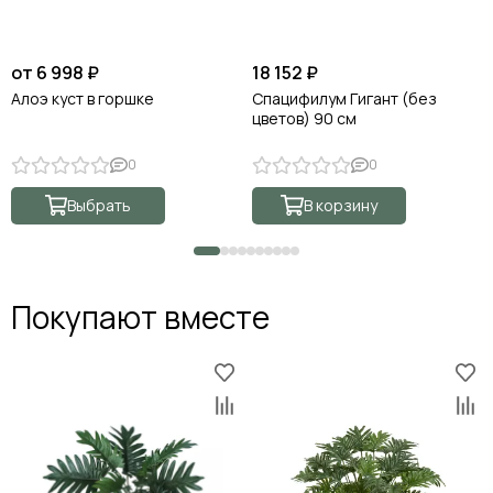
от 6 998 ₽
18 152 ₽
Алоэ куст в горшке
Спацифилум Гигант (без
цветов) 90 см
0
0
Выбрать
В корзину
Покупают вместе