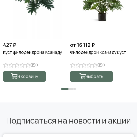
427 ₽
от 16 112 ₽
Куст филодендрона Ксанаду
Филодендрон Ксанаду куст
0
0
В корзину
Выбрать
Подписаться на новости и акции