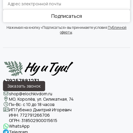
Подписаться
Нажимая на кнопку «Подписаться» вы принимаете условия
Публичной
оферты
.
+79257881231
Заказать звонок
shop@elochkivdom.ru
МО, Королёв, ул. Силикатная, 74
Пн-Вс: с 10 до 18 часов
ИП Губенко Дмитрий Игоревич
ИНН:
772791266706
ОГРН:
318502900015615
WhatsApp
Telegram