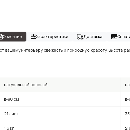
Описание
Характеристики
Доставка
Оплат
ст вашему интерьеру свежесть и природную красоту. Высота рас
натуральный зеленый
на
в-80 см
в-
21 лист
33
1,6 кг
2,