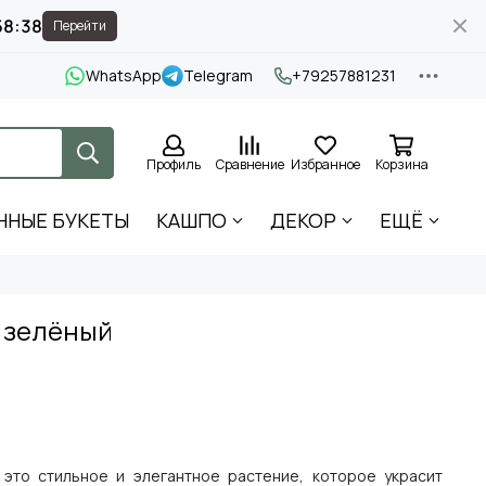
58:37
Перейти
WhatsApp
Telegram
+79257881231
Профиль
Сравнение
Избранное
Корзина
ННЫЕ БУКЕТЫ
КАШПО
ДЕКОР
ЕЩЁ
 зелёный
 это стильное и элегантное растение, которое украсит