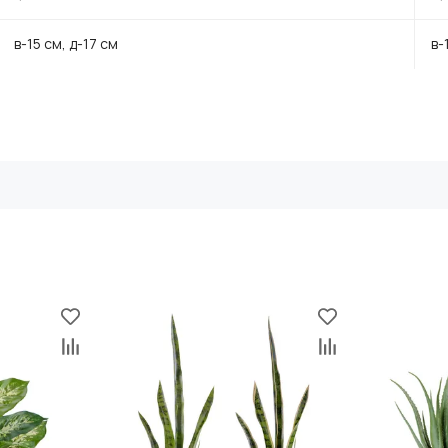
в-15 см, д-17 см
в-