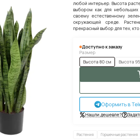
любой интерьер. Высота расте
выбором как для небольших 
своему естественному зеле
окружающей среде. Растен
прекрасный выбор для тех, кто
Доступно к заказу
Размер
Высота 80 см
Высота 95
Оформить в Tel
Нашли дешевле?
Задат
Растения
Горшечные растения