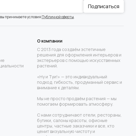
Подписаться
 вы принимаете условия
Публичной оферты
.
О компании
С 2013 года создаём эстетичные
решения для оформления интерьеров и
ие
экстерьеров с помощью искусственных
циальности
растений.
«Ну и Туи!» — это индивидуальный
подход, гибкость, продуманный сервис и
внимание к деталям.
Мы не просто продаём растения — мы
помогаем формировать атмосферу.
С нами сотрудничают отели, рестораны,
бутики, салоны красоты, офисные
центры, частные заказчики и все, кто
ценит визуальную чистоту и