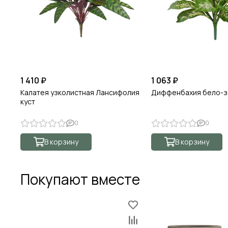
1 410 ₽
1 063 ₽
Калатея узколистная Лансифолия
Диффенбахия бело-з
куст
0
0
В корзину
В корзину
Покупают вместе