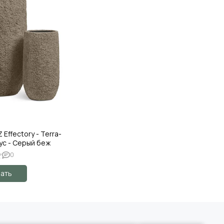
Effectory - Terra-
ус - Серый беж
0
ать