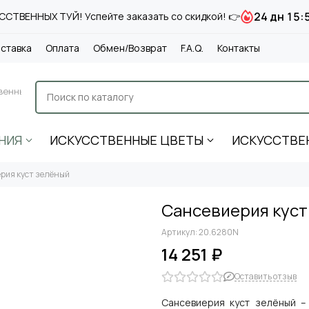
24 дн 15:
СТВЕННЫХ ТУЙ! Успейте заказать со скидкой! 👉
ставка
Оплата
Обмен/Возврат
F.A.Q.
Контакты
венные
НИЯ
ИСКУССТВЕННЫЕ ЦВЕТЫ
ИСКУССТВЕ
рия куст зелёный
Сансевиерия куст
Артикул:
20.6280N
14 251 ₽
Оставить отзыв
Сансевиерия куст зелёный –