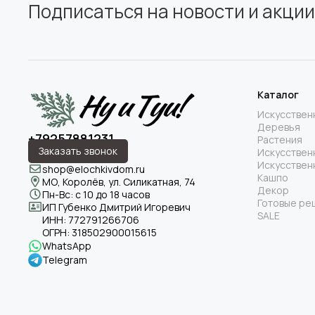
Подписаться на новости и акции
Каталог
Искусствен
Деревья
+79257881231
Растения
Заказать звонок
Искусствен
Искусствен
shop@elochkivdom.ru
Кашпо
МО, Королёв, ул. Силикатная, 74
Декор
Пн-Вс: с 10 до 18 часов
Готовые ре
ИП Губенко Дмитрий Игоревич
SALE
ИНН:
772791266706
ОГРН:
318502900015615
WhatsApp
Telegram