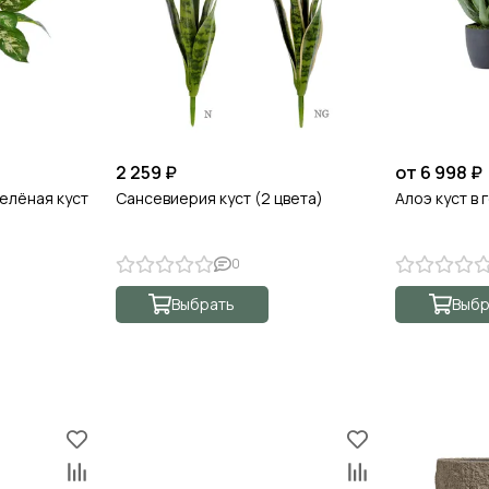
2 259 ₽
от 6 998 ₽
елёная куст
Сансевиерия куст (2 цвета)
Алоэ куст в
0
Выбрать
Выбр