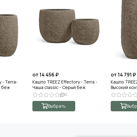
от 14 456 ₽
от 14 791 ₽
 - Terra-
Кашпо TREEZ Effectory - Terra -
Кашпо TREEZ 
й беж
Чаша classic - Серый беж
Высокий кон
0
Выбрать
Выбр