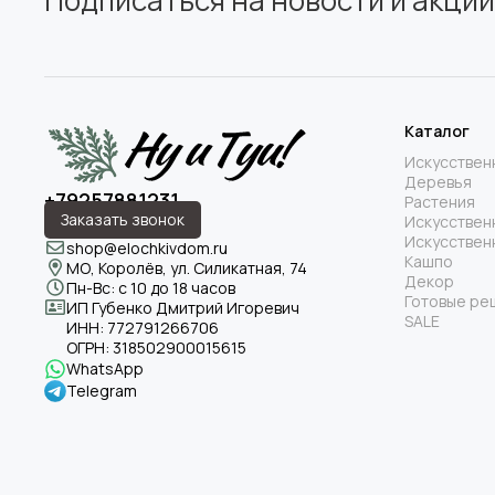
Подписаться на новости и акции
Каталог
Искусствен
Деревья
+79257881231
Растения
Заказать звонок
Искусствен
Искусствен
shop@elochkivdom.ru
Кашпо
МО, Королёв, ул. Силикатная, 74
Декор
Пн-Вс: с 10 до 18 часов
Готовые ре
ИП Губенко Дмитрий Игоревич
SALE
ИНН:
772791266706
ОГРН:
318502900015615
WhatsApp
Telegram