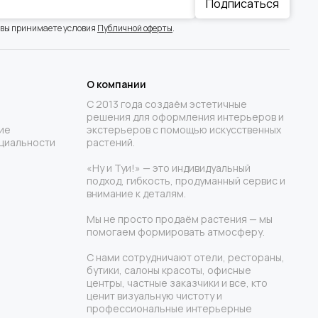
Подписаться
 вы принимаете условия
Публичной оферты
.
О компании
С 2013 года создаём эстетичные
решения для оформления интерьеров и
ие
экстерьеров с помощью искусственных
циальности
растений.
«Ну и Туи!» — это индивидуальный
подход, гибкость, продуманный сервис и
внимание к деталям.
Мы не просто продаём растения — мы
помогаем формировать атмосферу.
С нами сотрудничают отели, рестораны,
бутики, салоны красоты, офисные
центры, частные заказчики и все, кто
ценит визуальную чистоту и
профессиональные интерьерные