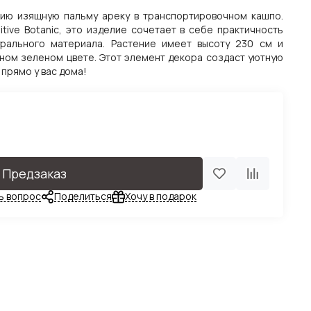
ию изящную пальму ареку в транспортировочном кашпо.
tive Botanic, это изделие сочетает в себе практичность
урального материала. Растение имеет высоту 230 см и
ном зеленом цвете. Этот элемент декора создаст уютную
прямо у вас дома!
Предзаказ
ь вопрос
Поделиться
Хочу в подарок