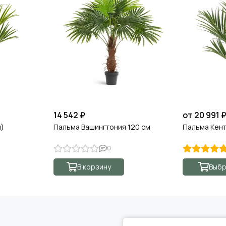
14 542 ₽
от 20 991 
я)
Пальма Вашингтония 120 см
Пальма Кент
0
В корзину
Выбр