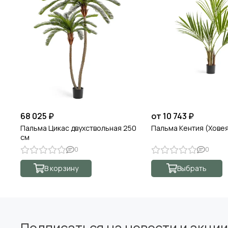
68 025 ₽
от 10 743 ₽
Пальма Цикас двухствольная 250
Пальма Кентия (Хове
см
0
0
В корзину
Выбрать