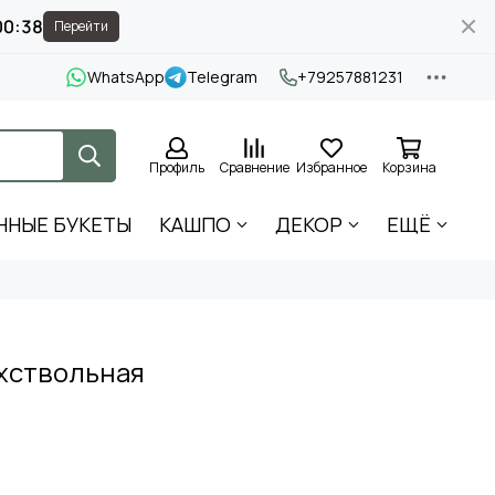
00:37
Перейти
WhatsApp
Telegram
+79257881231
Профиль
Сравнение
Избранное
Корзина
ННЫЕ БУКЕТЫ
КАШПО
ДЕКОР
ЕЩЁ
хствольная