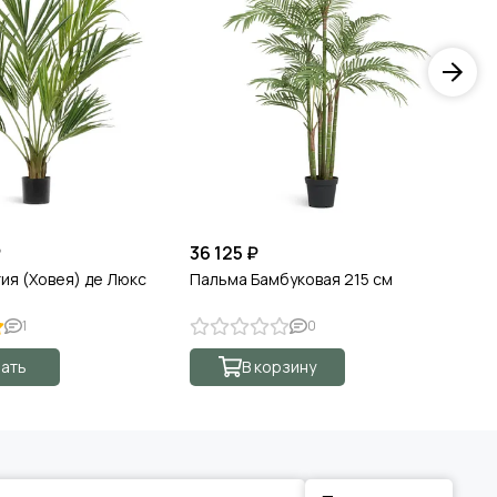
₽
36 125 ₽
от
ия (Ховея) де Люкс
Пальма Бамбуковая 215 см
Ги
па
1
0
ать
В корзину