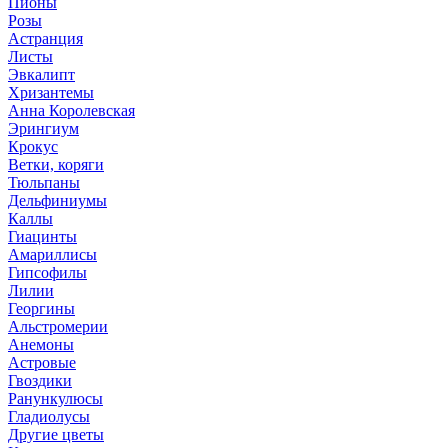
Пионы
Розы
Астранция
Листы
Эвкалипт
Хризантемы
Анна Королевская
Эрингиум
Крокус
Ветки, коряги
Тюльпаны
Дельфиниумы
Каллы
Гиацинты
Амариллисы
Гипсофилы
Лилии
Георгины
Альстромерии
Анемоны
Астровые
Гвоздики
Ранункулюсы
Гладиолусы
Другие цветы