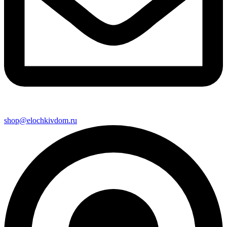
shop@elochkivdom.ru