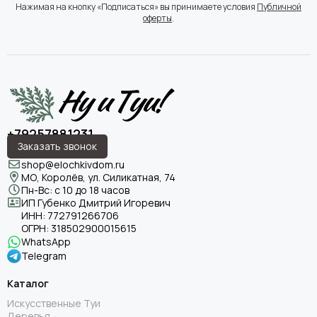
Нажимая на кнопку «Подписаться» вы принимаете условия
Публичной
оферты
.
+79257881231
Заказать звонок
shop@elochkivdom.ru
МО, Королёв, ул. Силикатная, 74
Пн-Вс: с 10 до 18 часов
ИП Губенко Дмитрий Игоревич
ИНН:
772791266706
ОГРН:
318502900015615
WhatsApp
Telegram
Каталог
Искусственные Туи
Деревья