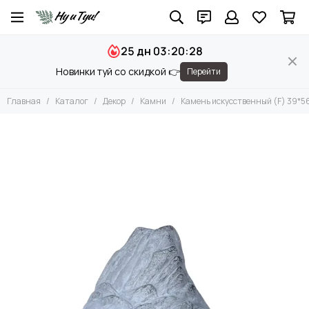
Декор
25 дн 03:20:27
Все товары
Новинки туй со скидкой 👉
Перейти
Вазы и Вазоны
Чаши и Подносы
Главная
Каталог
Декор
Камни
Камень искусственный (F) 39*5
Подсвечники
Фигуры
Камни