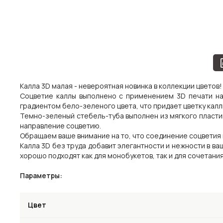
Калла 3D малая - невероятная новинка в коллекции цветов
Соцветие каллы выполнено с применением 3D печати на
градиентом бело-зеленого цвета, что придает цветку ка
Темно-зеленый стебель-туба выполнен из мягкого пластик
направление соцветию.
Обращаем ваше внимание на то, что соединение соцветия 
Калла 3D без труда добавит элегантности и нежности в ва
хорошо подходят как для монобукетов, так и для сочетания
Параметры:
Цвет