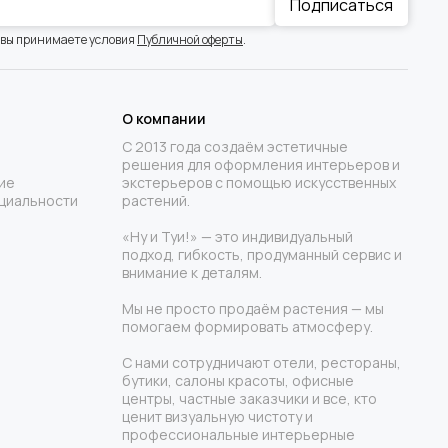
Подписаться
 вы принимаете условия
Публичной оферты
.
О компании
С 2013 года создаём эстетичные
решения для оформления интерьеров и
ие
экстерьеров с помощью искусственных
циальности
растений.
«Ну и Туи!» — это индивидуальный
подход, гибкость, продуманный сервис и
внимание к деталям.
Мы не просто продаём растения — мы
помогаем формировать атмосферу.
С нами сотрудничают отели, рестораны,
бутики, салоны красоты, офисные
центры, частные заказчики и все, кто
ценит визуальную чистоту и
профессиональные интерьерные