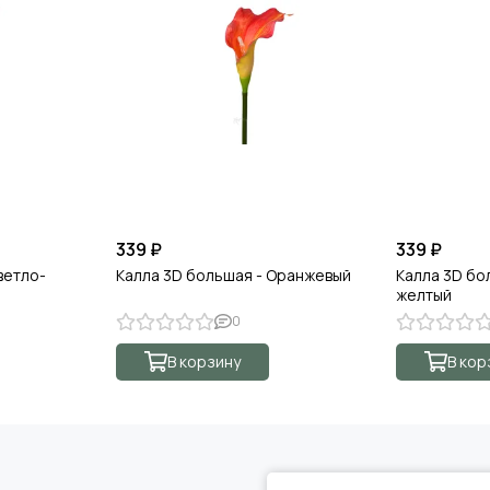
339 ₽
339 ₽
ветло-
Калла 3D большая - Оранжевый
Калла 3D бо
желтый
0
В корзину
В кор