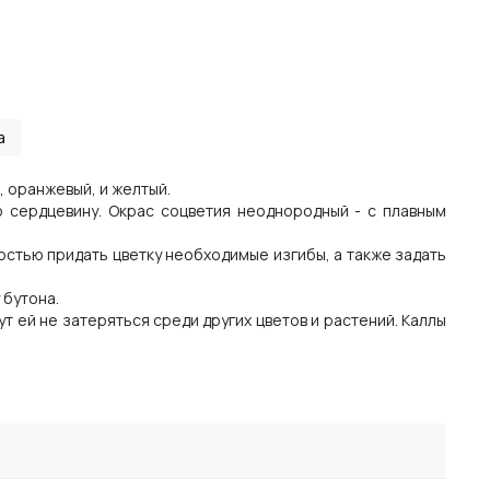
а
, оранжевый, и желтый.
 сердцевину. Окрас соцветия неоднородный - с плавным
остью придать цветку необходимые изгибы, а также задать
 бутона.
т ей не затеряться среди других цветов и растений. Каллы