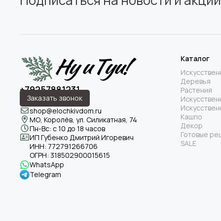
Подписаться на новости и акции
Каталог
Искусствен
Деревья
+79257881231
Растения
Заказать звонок
Искусствен
Искусствен
shop@elochkivdom.ru
Кашпо
МО, Королёв, ул. Силикатная, 74
Декор
Пн-Вс: с 10 до 18 часов
Готовые ре
ИП Губенко Дмитрий Игоревич
SALE
ИНН:
772791266706
ОГРН:
318502900015615
WhatsApp
Telegram