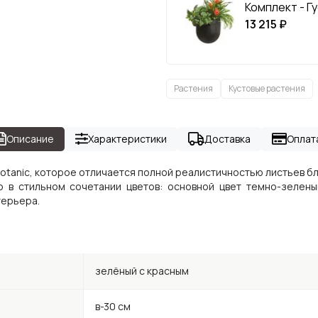
Комплект - Гу
13 215 ₽
Растения
Кустовые растения
Описание
Характеристики
Доставка
Оплат
 Botanic, которое отличается полной реалистичностью листьев 
о в стильном сочетании цветов: основной цвет темно-зелены
терьера.
зелёный с красным
в-30 см