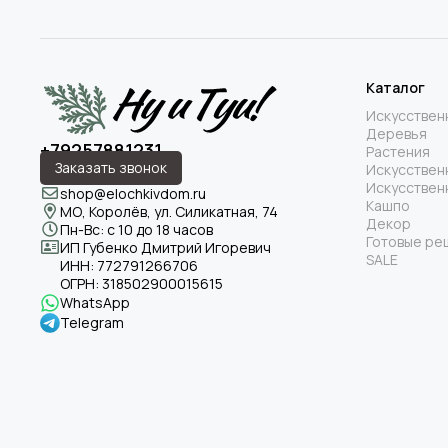
Каталог
Искусствен
Деревья
+79257881231
Растения
Заказать звонок
Искусствен
Искусствен
shop@elochkivdom.ru
Кашпо
МО, Королёв, ул. Силикатная, 74
Декор
Пн-Вс: с 10 до 18 часов
Готовые ре
ИП Губенко Дмитрий Игоревич
SALE
ИНН:
772791266706
ОГРН:
318502900015615
WhatsApp
Telegram