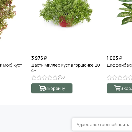
3 975 ₽
1 063 ₽
й мох) куст
Дасти Миллер куст в горшочке 20
Диффенбахи
см
0
В корзину
В кор