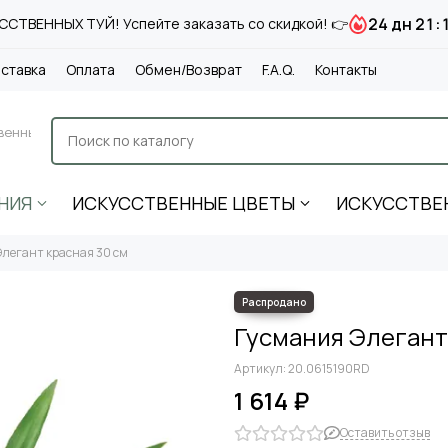
24 дн 21:
СТВЕННЫХ ТУЙ! Успейте заказать со скидкой! 👉
ставка
Оплата
Обмен/Возврат
F.A.Q.
Контакты
венные
НИЯ
ИСКУССТВЕННЫЕ ЦВЕТЫ
ИСКУССТВЕ
легант красная 30 см
Гусмания Элегант
Артикул:
20.0615190RD
1 614 ₽
Оставить отзыв