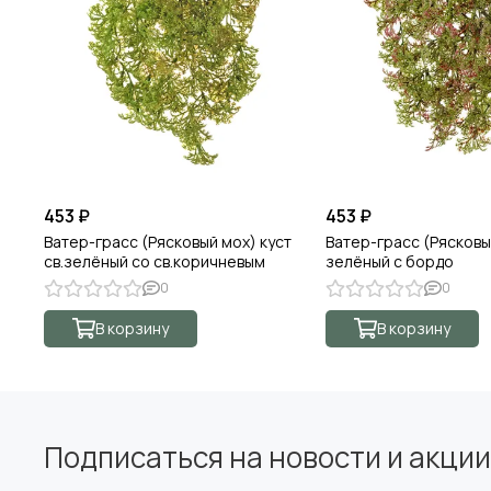
453 ₽
453 ₽
Ватер-грасс (Рясковый мох) куст
Ватер-грасс (Рясковы
св.зелёный со св.коричневым
зелёный с бордо
0
0
В корзину
В корзину
Подписаться на новости и акции