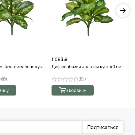
1 063 ₽
1 
я бело-зелёная куст
Диффенбахия золотая куст 40 см
Аг
0
0
зину
В корзину
Подписаться