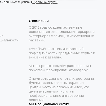
 вы принимаете условия
Публичной оферты
.
О компании
С 2013 года создаём эстетичные
решения для оформления интерьеров и
ие
экстерьеров с помощью искусственных
циальности
растений.
«Ну и Туи!» — это индивидуальный
подход, гибкость, продуманный сервис и
внимание к деталям.
Мы не просто продаём растения — мы
помогаем формировать атмосферу.
С нами сотрудничают отели, рестораны,
бутики, салоны красоты, офисные
центры, частные заказчики и все, кто
ценит визуальную чистоту и
профессиональные интерьерные
решения.
Мы в социальных сетях