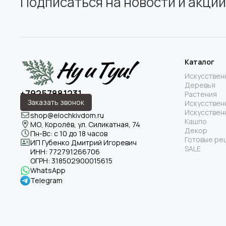
Подписаться на новости и акции
Каталог
Искусствен
Деревья
+79257881231
Растения
Заказать звонок
Искусствен
Искусствен
shop@elochkivdom.ru
Кашпо
МО, Королёв, ул. Силикатная, 74
Декор
Пн-Вс: с 10 до 18 часов
Готовые ре
ИП Губенко Дмитрий Игоревич
SALE
ИНН:
772791266706
ОГРН:
318502900015615
WhatsApp
Telegram