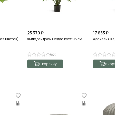
25 370 ₽
17 653 ₽
ез цветов)
Филодендрон Селло куст 95 см
Алоказия Ка
0
В корзину
В кор