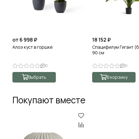
от 6 998 ₽
18 152 ₽
Алоэ куст в горшке
Спацифилум Гигант (б
90 см
0
0
Выбрать
В корзину
Покупают вместе