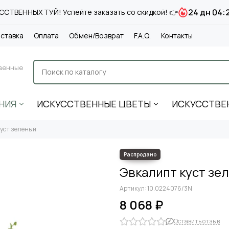
24 дн 04:
СТВЕННЫХ ТУЙ! Успейте заказать со скидкой! 👉
ставка
Оплата
Обмен/Возврат
F.A.Q.
Контакты
венные
НИЯ
ИСКУССТВЕННЫЕ ЦВЕТЫ
ИСКУССТВЕ
куст зелёный
Эвкалипт куст зе
Артикул:
10.0224076/3N
8 068 ₽
Оставить отзыв