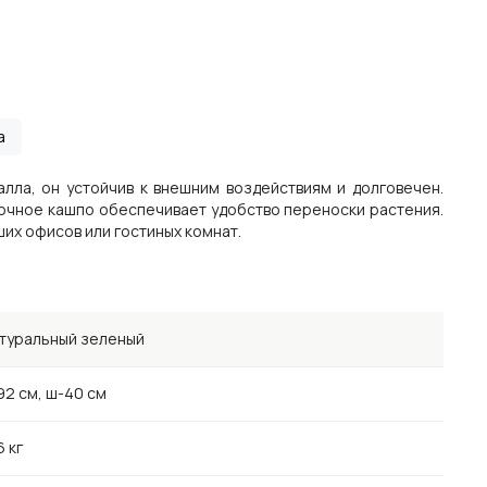
а
лла, он устойчив к внешним воздействиям и долговечен.
очное кашпо обеспечивает удобство переноски растения.
ших офисов или гостиных комнат.
туральный зеленый
92 см, ш-40 см
6 кг