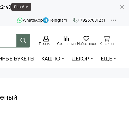
22:39
Перейти
WhatsApp
Telegram
+79257881231
Профиль
Сравнение
Избранное
Корзина
ННЫЕ БУКЕТЫ
КАШПО
ДЕКОР
ЕЩЁ
лёный