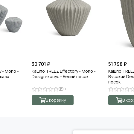
30 701 ₽
51 798 ₽
 - Moho -
Кашпо TREEZ Effectory - Moho -
Кашпо TREEZ 
ваза
Design-конус - Белый песок
Высокий Des
песок
0
В корзину
В кор