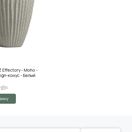
Effectory - Moho -
ign-конус - Белый
0
зину