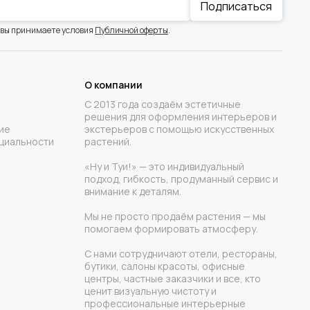
Подписаться
 вы принимаете условия
Публичной оферты
.
О компании
С 2013 года создаём эстетичные
решения для оформления интерьеров и
ие
экстерьеров с помощью искусственных
циальности
растений.
«Ну и Туи!» — это индивидуальный
подход, гибкость, продуманный сервис и
внимание к деталям.
Мы не просто продаём растения — мы
помогаем формировать атмосферу.
С нами сотрудничают отели, рестораны,
бутики, салоны красоты, офисные
центры, частные заказчики и все, кто
ценит визуальную чистоту и
профессиональные интерьерные