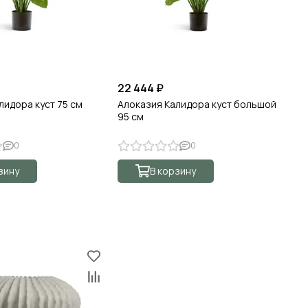
22 444 ₽
9 
лидора куст 75 см
Алоказия Калидора куст большой
Фи
95 см
см
0
0
зину
В корзину