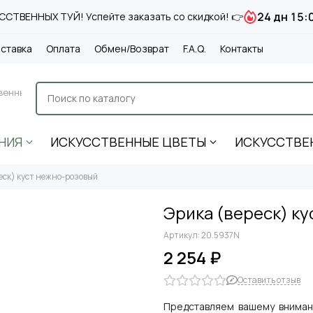
24 дн 15:
СТВЕННЫХ ТУЙ! Успейте заказать со скидкой! 👉
ставка
Оплата
Обмен/Возврат
F.A.Q.
Контакты
венные
НИЯ
ИСКУССТВЕННЫЕ ЦВЕТЫ
ИСКУССТВЕ
еск) куст нежно-розовый
Эрика (вереск) к
Артикул:
20.5937N
2 254 ₽
Оставить отзыв
Представляем вашему вниман