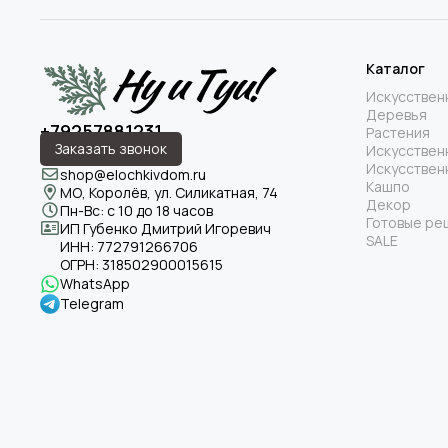
Каталог
Искусствен
Деревья
+79257881231
Растения
Заказать звонок
Искусствен
Искусствен
shop@elochkivdom.ru
Кашпо
МО, Королёв, ул. Силикатная, 74
Декор
Пн-Вс: с 10 до 18 часов
Готовые ре
ИП Губенко Дмитрий Игоревич
SALE
ИНН:
772791266706
ОГРН:
318502900015615
WhatsApp
Telegram