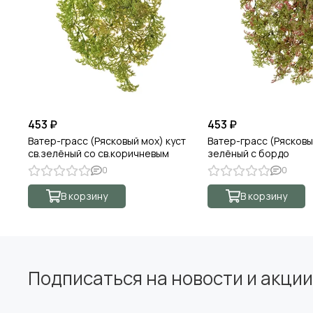
453 ₽
453 ₽
Ватер-грасс (Рясковый мох) куст
Ватер-грасс (Рясковы
св.зелёный со св.коричневым
зелёный с бордо
0
0
В корзину
В корзину
Подписаться на новости и акции