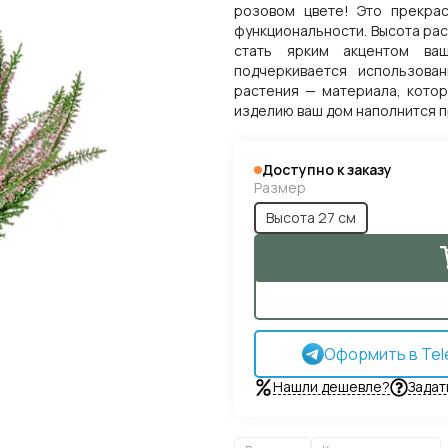
розовом цвете! Это прекра
функциональности. Высота рас
стать ярким акцентом ваш
подчеркивается использова
растения — материала, котор
изделию ваш дом наполнится п
Доступно к заказу
Размер
Высота 27 см
Оформить в Tel
Нашли дешевле?
Задат