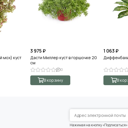
3 975 ₽
1 063 ₽
й мох) куст
Дасти Миллер куст в горшочке 20
Диффенбахи
см
0
В корзину
В кор
Нажимая на кнопку «Подписаться»