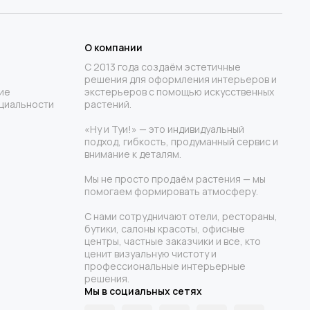
О компании
С 2013 года создаём эстетичные
решения для оформления интерьеров и
ие
экстерьеров с помощью искусственных
циальности
растений.
«Ну и Туи!» — это индивидуальный
подход, гибкость, продуманный сервис и
внимание к деталям.
Мы не просто продаём растения — мы
помогаем формировать атмосферу.
С нами сотрудничают отели, рестораны,
бутики, салоны красоты, офисные
центры, частные заказчики и все, кто
ценит визуальную чистоту и
профессиональные интерьерные
решения.
Мы в социальных сетях