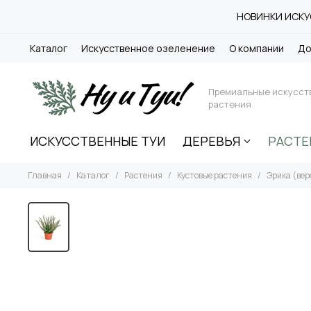
НОВИНКИ ИСКУС
Каталог
Искусственное озеленение
О компании
До
Премиальные искусст
растения
ИСКУССТВЕННЫЕ ТУИ
ДЕРЕВЬЯ
РАСТЕ
Главная
Каталог
Растения
Кустовые растения
Эрика (вер