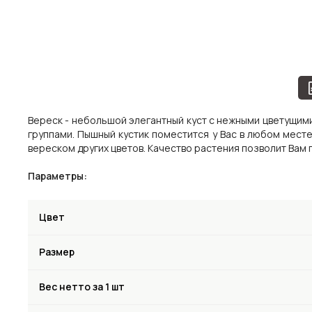
Вереск - небольшой элегантный куст с нежными цветущими
группами. Пышный кустик поместится у Вас в любом месте.
вереском других цветов. Качество растения позволит Вам 
Параметры:
Цвет
Размер
Вес нетто за 1 шт