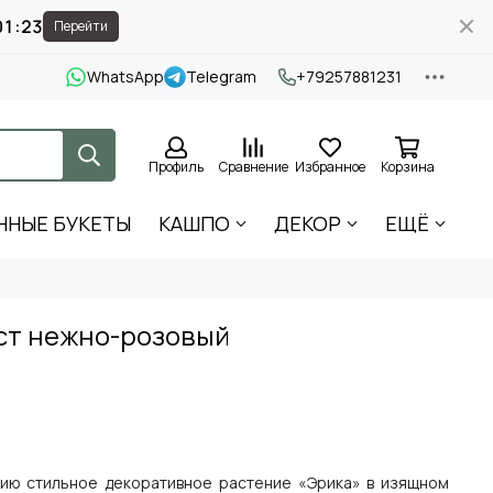
01:22
Перейти
WhatsApp
Telegram
+79257881231
Профиль
Сравнение
Избранное
Корзина
ННЫЕ БУКЕТЫ
КАШПО
ДЕКОР
ЕЩЁ
уст нежно-розовый
ию стильное декоративное растение «Эрика» в изящном