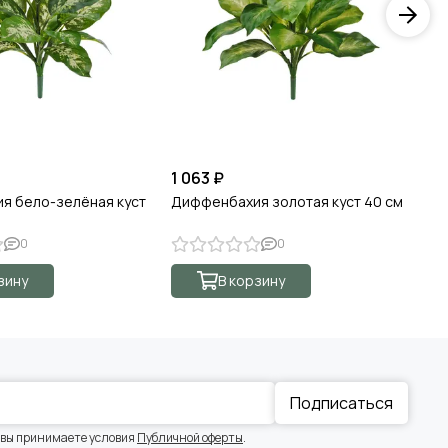
1 063 ₽
1 
я бело-зелёная куст
Диффенбахия золотая куст 40 см
Аг
0
0
зину
В корзину
Подписаться
 вы принимаете условия
Публичной оферты
.