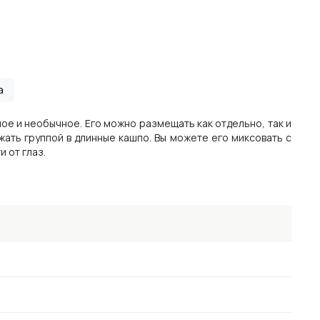
а
ое и необычное. Его можно размещать как отдельно, так и
ажать группой в длинные кашпо. Вы можете его миксовать с
 от глаз.