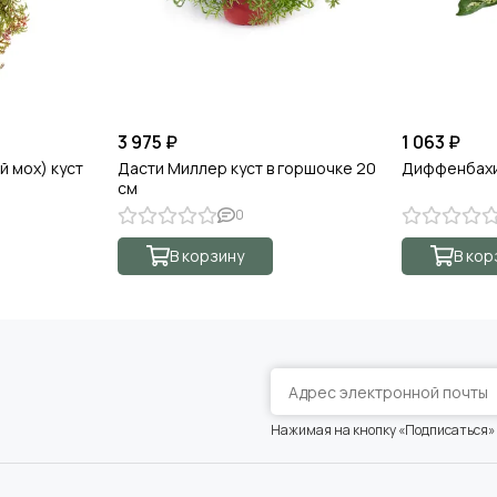
3 975 ₽
1 063 ₽
й мох) куст
Дасти Миллер куст в горшочке 20
Диффенбахи
см
0
В корзину
В кор
Нажимая на кнопку «Подписаться»