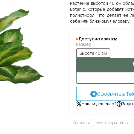
Растение высотой 40 см обла
Botanic, которые добавят нот
полистирол, что делает ее л
себе или близкому человеку!
Доступно к заказу
Размер
Высота 40 см
Оформить в Tel
Нашли дешевле?
Задат
Растения
Кустовые растения