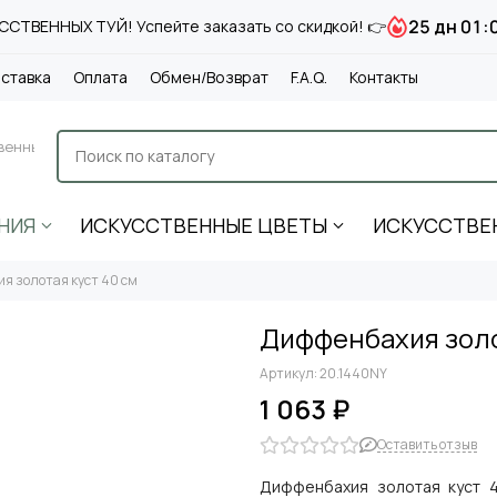
25 дн 01:
СТВЕННЫХ ТУЙ! Успейте заказать со скидкой! 👉
ставка
Оплата
Обмен/Возврат
F.A.Q.
Контакты
венные
НИЯ
ИСКУССТВЕННЫЕ ЦВЕТЫ
ИСКУССТВЕ
я золотая куст 40 см
Диффенбахия золо
Артикул:
20.1440NY
1 063 ₽
Оставить отзыв
Диффенбахия золотая куст 4