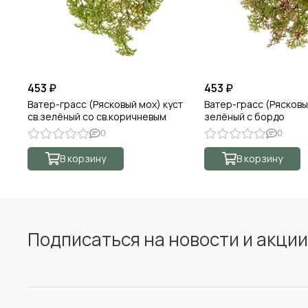
453 ₽
453 ₽
Ватер-грасс (Рясковый мох) куст
Ватер-грасс (Рясковы
св.зелёный со св.коричневым
зелёный с бордо
0
0
В корзину
В корзину
Подписаться на новости и акции