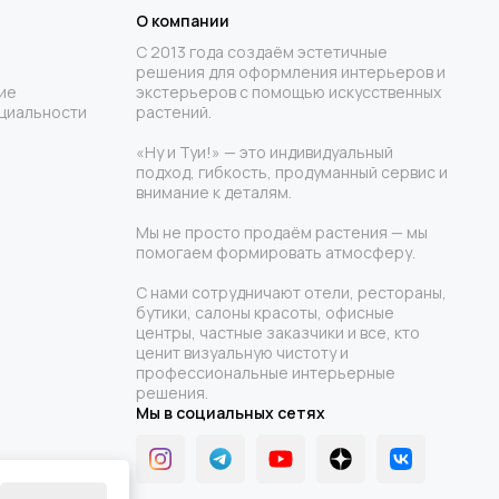
О компании
С 2013 года создаём эстетичные
решения для оформления интерьеров и
ие
экстерьеров с помощью искусственных
циальности
растений.
«Ну и Туи!» — это индивидуальный
подход, гибкость, продуманный сервис и
внимание к деталям.
Мы не просто продаём растения — мы
помогаем формировать атмосферу.
С нами сотрудничают отели, рестораны,
бутики, салоны красоты, офисные
центры, частные заказчики и все, кто
ценит визуальную чистоту и
профессиональные интерьерные
решения.
Мы в социальных сетях