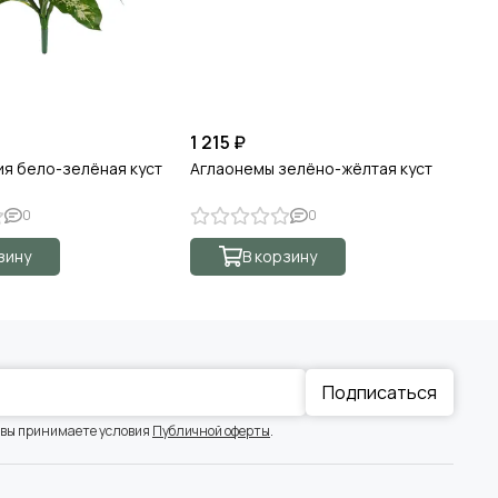
1 215 ₽
1 
я бело-зелёная куст
Аглаонемы зелёно-жёлтая куст
Др
0
0
зину
В корзину
Подписаться
 вы принимаете условия
Публичной оферты
.