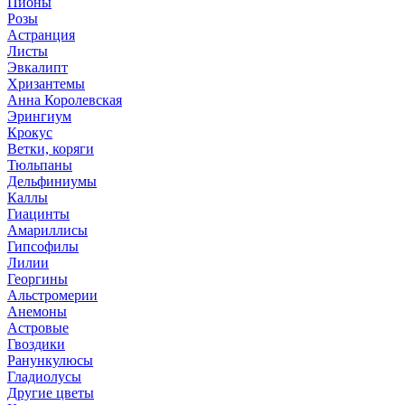
Пионы
Розы
Астранция
Листы
Эвкалипт
Хризантемы
Анна Королевская
Эрингиум
Крокус
Ветки, коряги
Тюльпаны
Дельфиниумы
Каллы
Гиацинты
Амариллисы
Гипсофилы
Лилии
Георгины
Альстромерии
Анемоны
Астровые
Гвоздики
Ранункулюсы
Гладиолусы
Другие цветы