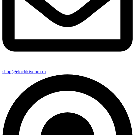
shop@elochkivdom.ru