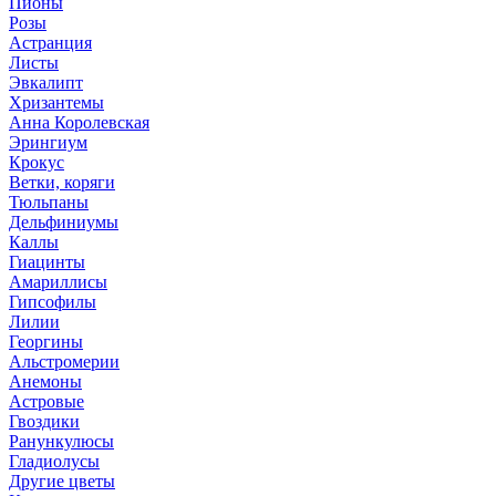
Пионы
Розы
Астранция
Листы
Эвкалипт
Хризантемы
Анна Королевская
Эрингиум
Крокус
Ветки, коряги
Тюльпаны
Дельфиниумы
Каллы
Гиацинты
Амариллисы
Гипсофилы
Лилии
Георгины
Альстромерии
Анемоны
Астровые
Гвоздики
Ранункулюсы
Гладиолусы
Другие цветы