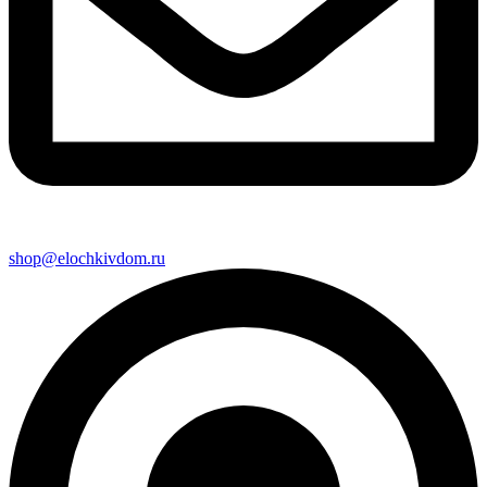
shop@elochkivdom.ru