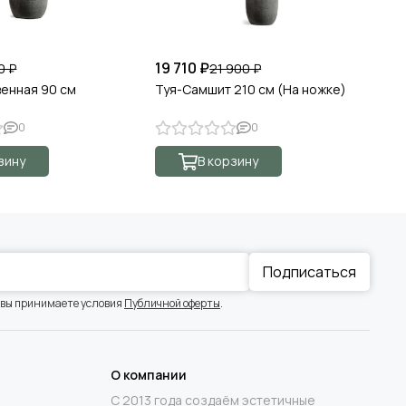
19 710 ₽
44
0 ₽
21 900 ₽
венная 90 см
Туя-Самшит 210 см (На ножке)
Ту
0
0
зину
В корзину
Подписаться
 вы принимаете условия
Публичной оферты
.
О компании
С 2013 года создаём эстетичные