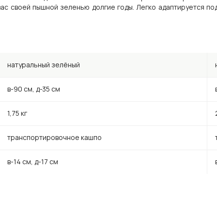
вас своей пышной зеленью долгие годы. Легко адаптируется п
натуральный зелёный
в-90 см, д-35 см
1,75 кг
транспортировочное кашпо
в-14 см, д-17 см
натуральный зелёный