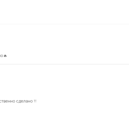
в-150 см, д-45 см
4,6 кг
транспортировочное кашпо
но🔥
в-17 см, д-19 см
натуральный зелёный
ственно сделано !!
в-210 см, д-50 см
9,4 кг