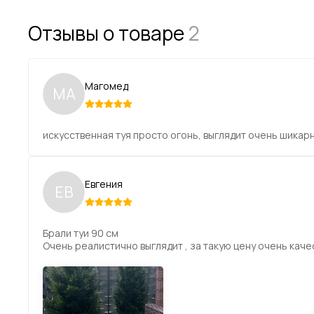
Отзывы о товаре
2
Размер
Вес нетто за 1 шт
Магомед
МА
Тип кашпо
искусственная туя просто огонь, выглядит очень шикар
Размер кашпо
Евгения
ЕВ
Цвет
Брали туи 90 см
Очень реалистично выглядит , за такую цену очень каче
Размер
Вес нетто за 1 шт