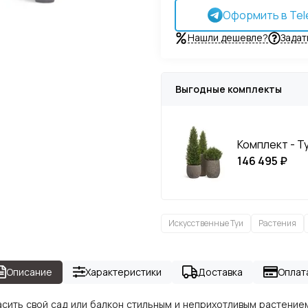
Оформить в Tel
Нашли дешевле?
Задат
Выгодные комплекты
Комплект - Ту
146 495 ₽
Искусственные Туи
Растения
Описание
Характеристики
Доставка
Оплат
асить свой сад или балкон стильным и неприхотливым растением