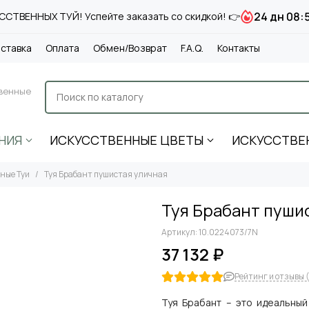
24 дн 08:
СТВЕННЫХ ТУЙ! Успейте заказать со скидкой! 👉
ставка
Оплата
Обмен/Возврат
F.A.Q.
Контакты
венные
НИЯ
ИСКУССТВЕННЫЕ ЦВЕТЫ
ИСКУССТВЕ
ные Туи
Туя Брабант пушистая уличная
Туя Брабант пуши
Артикул:
10.0224073/7N
37 132 ₽
Рейтинг и отзывы (
Туя Брабант – это идеальный