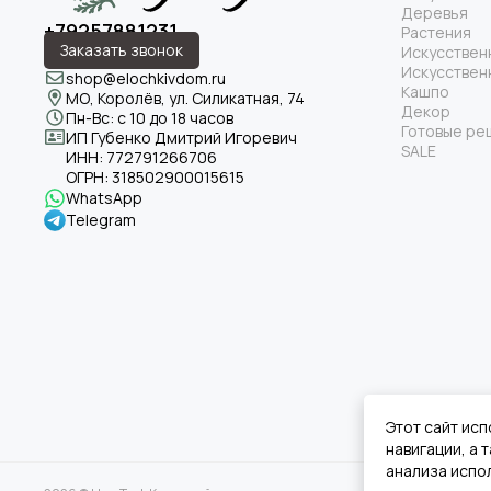
Деревья
+79257881231
Растения
Заказать звонок
Искусствен
Искусствен
shop@elochkivdom.ru
Кашпо
МО, Королёв, ул. Силикатная, 74
Декор
Пн-Вс: с 10 до 18 часов
Готовые ре
ИП Губенко Дмитрий Игоревич
SALE
ИНН:
772791266706
ОГРН:
318502900015615
WhatsApp
Telegram
Этот сайт исп
навигации, а
анализа испол