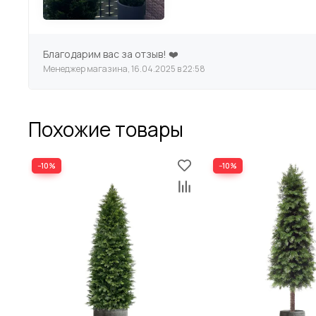
Габариты коробки
Тип кашпо
Благодарим вас за отзыв! ❤️
Менеджер магазина, 16.04.2025 в 22:58
Размер кашпо
Похожие товары
Цвет
−10%
−10%
Размер
Вес нетто за 1 шт
Габариты коробки
Тип кашпо