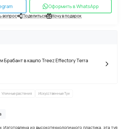
egram
Оформить в WhatsApp
ь вопрос
Поделиться
Хочу в подарок
и Брабант в кашпо Treez Effectory Terra
Уличные растения
Искусственные Туи
а
. Изготовлена из высокотехнологичного пластика, эта туя