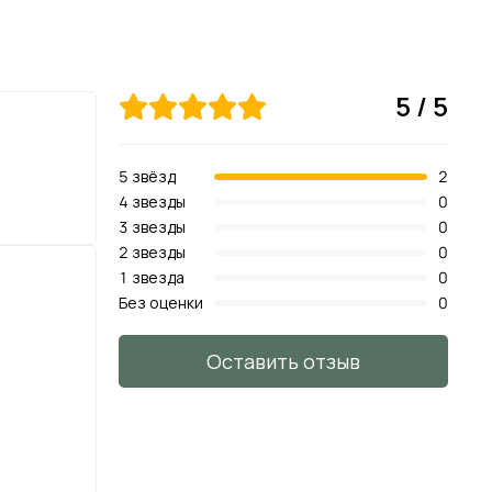
в-180 см, д-50 см
5 / 5
6,8 кг
транспортировочное кашпо
5 звёзд
2
4 звезды
0
в-22 см, д-25 см
3 звезды
0
2 звезды
0
1 звезда
0
Без оценки
0
натуральный зелёный
Оставить отзыв
в-240 см, д-70 см
13,07 кг