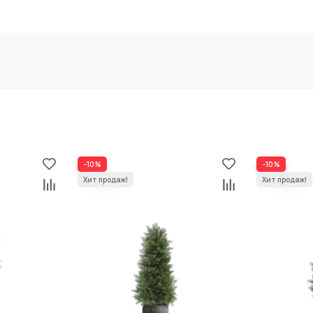
108х33х32 см
транспортировочное кашпо
в-22 см, д-25 см
натуральный зелёный
−10%
−10%
в-270 см, д-75 см
14,2 кг
141х33х36 см
транспортировочное кашпо