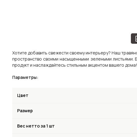
Хотите добавить свежести своему интерьеру? Наш травяно
пространство своими насыщенными зелеными листьями. Б
продукт и наслаждайтесь стильным акцентом вашего дома
Параметры:
Цвет
Размер
Вес нетто за 1 шт