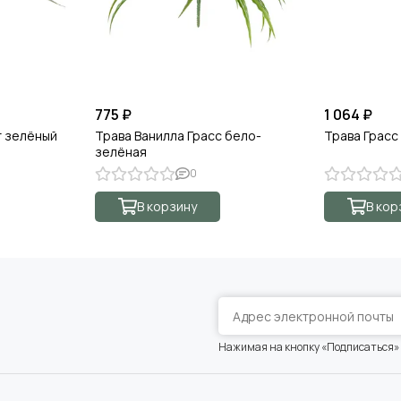
775 ₽
1 064 ₽
т зелёный
Трава Ванилла Грасс бело-
Трава Грасс
зелёная
0
В корзину
В кор
Нажимая на кнопку «Подписаться»