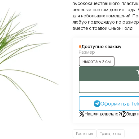
высококачественного пластик
зеленым цветом долгие годы. 
для небольших помещений. По
любую подходящую по размеру
вместе с травой Оньон Голд!
Доступно к заказу
Размер
Высота 42 см
Оформить в Tel
Нашли дешевле?
Задат
Растения
Трава, осока