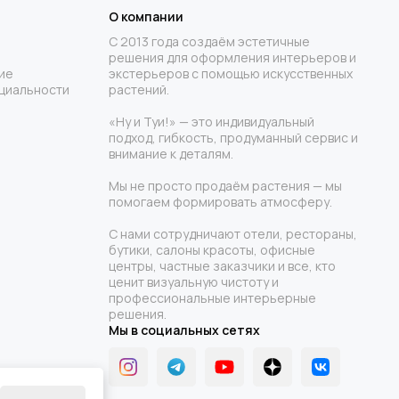
О компании
С 2013 года создаём эстетичные
решения для оформления интерьеров и
ие
экстерьеров с помощью искусственных
циальности
растений.
«Ну и Туи!» — это индивидуальный
подход, гибкость, продуманный сервис и
внимание к деталям.
Мы не просто продаём растения — мы
помогаем формировать атмосферу.
С нами сотрудничают отели, рестораны,
бутики, салоны красоты, офисные
центры, частные заказчики и все, кто
ценит визуальную чистоту и
профессиональные интерьерные
решения.
Мы в социальных сетях