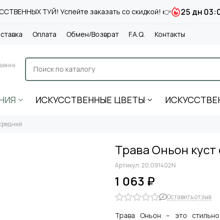
25 дн 03:
СТВЕННЫХ ТУЙ! Успейте заказать со скидкой! 👉
ставка
Оплата
Обмен/Возврат
F.A.Q.
Контакты
венные
НИЯ
ИСКУССТВЕННЫЕ ЦВЕТЫ
ИСКУССТВЕ
 средний
Трава Оньон куст
Артикул:
20.091402N
1 063 ₽
Оставить отзыв
Трава Оньон – это стильно