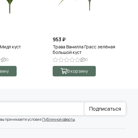
953 ₽
39
 Мидл куст
Трава Ванилла Грасс зелёная
Тр
большой куст
0
0
зину
В корзину
Подписаться
 вы принимаете условия
Публичной оферты
.