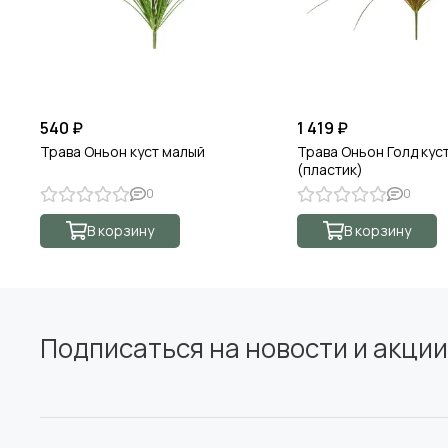
540 ₽
1 419 ₽
Трава Оньон куст малый
Трава Оньон Голд кус
(пластик)
0
0
В корзину
В корзину
Подписаться на новости и акции