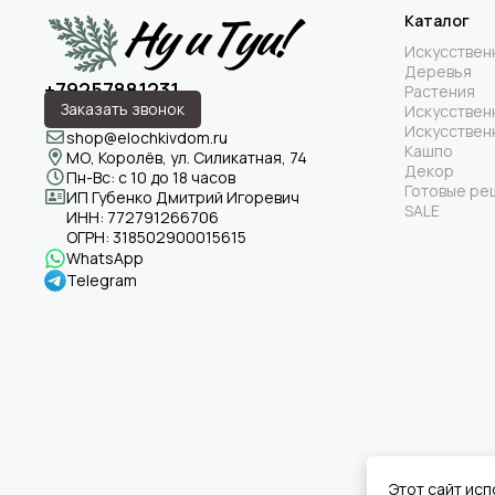
Каталог
Искусствен
Деревья
+79257881231
Растения
Заказать звонок
Искусствен
Искусствен
shop@elochkivdom.ru
Кашпо
МО, Королёв, ул. Силикатная, 74
Декор
Пн-Вс: с 10 до 18 часов
Готовые ре
ИП Губенко Дмитрий Игоревич
SALE
ИНН:
772791266706
ОГРН:
318502900015615
WhatsApp
Telegram
Этот сайт исп