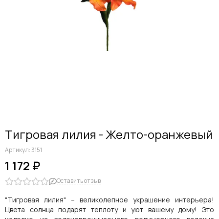
Дельфиниумы
Каллы
Гиацинты
Амариллисы
Гипсофилы
Лилии
Георгины
Альстромерии
Анемоны
Астровые
Гвоздики
Тигровая лилия - Желто-оранжевый
Ранункулюсы
Гладиолусы
Артикул:
3151
Другие цветы
1 172 ₽
Космеи, ромашки
Оставить отзыв
"Тигровая лилия" – великолепное украшение интерьера!
Цвета солнца подарят теплоту и уют вашему дому! Это