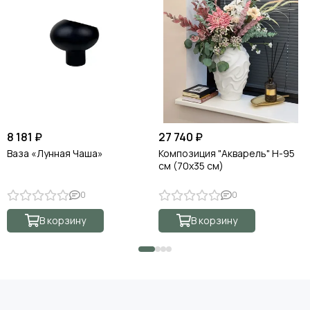
8 181 ₽
27 740 ₽
Ваза «Лунная Чаша»
Композиция "Акварель" H-95
см (70х35 см)
0
0
В корзину
В корзину