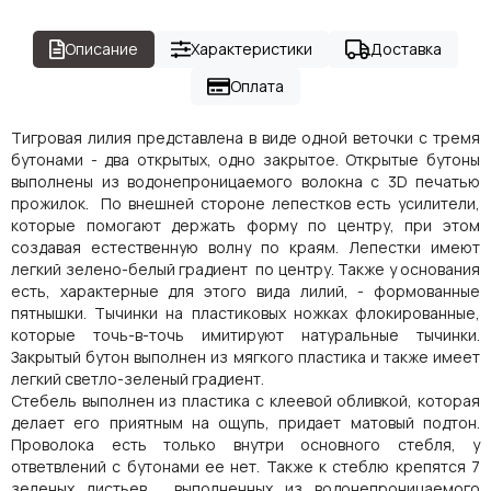
Описание
Характеристики
Доставка
Оплата
Тигровая лилия представлена в виде одной веточки с тремя
бутонами - два открытых, одно закрытое. Открытые бутоны
выполнены из водонепроницаемого волокна с 3D печатью
прожилок. По внешней стороне лепестков есть усилители,
которые помогают держать форму по центру, при этом
создавая естественную волну по краям. Лепестки имеют
легкий зелено-белый градиент по центру. Также у основания
есть, характерные для этого вида лилий, - формованные
пятнышки. Тычинки на пластиковых ножках флокированные,
которые точь-в-точь имитируют натуральные тычинки.
Закрытый бутон выполнен из мягкого пластика и также имеет
легкий светло-зеленый градиент.
Стебель выполнен из пластика с клеевой обливкой, которая
делает его приятным на ощупь, придает матовый подтон.
Проволока есть только внутри основного стебля, у
ответвлений с бутонами ее нет. Также к стеблю крепятся 7
зеленых листьев , выполненных из водонепроницаемого