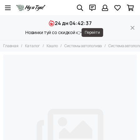
Кашпо
24 дн 04:42:37
Все товары
Новинки туй со скидкой 👉
Перейти
Кашпо для цветов
Уличные кашпо
Главная
Каталог
Кашпо
Системы автополива
Система автополив
Высокие кашпо
Прямоугольные кашпо
Квадратные кашпо
Напольные кашпо
Подвесные кашпо
Кашпо для орхидей
Кашпо для суккулентов
Системы автополива
Серии