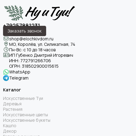
+79257881231
Заказать звонок
shop@elochkivdom.ru
МО, Королёв, ул. Силикатная, 74
Пн-Вс: с 10 до 18 часов
ИП Губенко Дмитрий Игоревич
ИНН:
772791266706
ОГРН:
318502900015615
WhatsApp
Telegram
Каталог
Искусственные Туи
Деревья
Растения
Искусственные цветы
Искусственные букеты
Кашпо
Декор