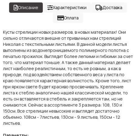
Описание
Характеристики
Доставка
Оплата
Кусты стрелиции новых размеров, в новых материалах! Они
сильно отличаются внешне от привычных нам стрелиций
Николая с текстильными листьями. В данной модели листья
выполнены из водонепроницаемого полимерного полотна с
печатью прожилок. Выглядит более легкими и гибкими за счет
того, что материал тоньше. А также данный материал делает
лист наиболее реалистичным, то есть не ровным, а как в
природе, под воздействием собственного веса у листа по
краю появляется характерная волнистость. Кроме того, лист
при ярком свете будет красиво просвечивать. Крепление
листа к стеблю аналогично нашей классической модели, то
есть он вставляется в стебель и закрепляется там, но не
снимаются. Сейчас в ассортименте 3 размера: 108, 130 и
150см. Все стрелиции невысокие и выглядит достаточно
объемно. 108см - 7листьев, 130см - 9 листьев, 150см - 12
листьев.
Параметры: