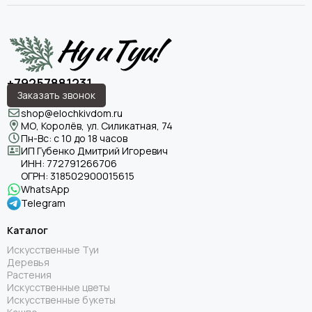
+79257881231
Заказать звонок
shop@elochkivdom.ru
МО, Королёв, ул. Силикатная, 74
Пн-Вс: с 10 до 18 часов
ИП Губенко Дмитрий Игоревич
ИНН:
772791266706
ОГРН:
318502900015615
WhatsApp
Telegram
Каталог
Искусственные Туи
Деревья
Растения
Искусственные цветы
Искусственные букеты