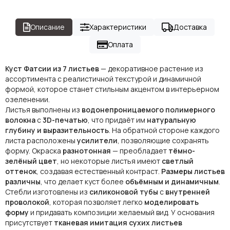
Описание
Характеристики
Доставка
Оплата
Куст Фатсии из 7 листьев
— декоративное растение из
ассортимента с реалистичной текстурой и динамичной
формой, которое станет стильным акцентом в интерьерном
озеленении.
Листья выполнены из
водонепроницаемого полимерного
волокна
с
3D-печатью
, что придаёт им
натуральную
глубину и выразительность
. На обратной стороне каждого
листа расположены
усилители
, позволяющие сохранять
форму. Окраска
разнотонная
— преобладает
тёмно-
зелёный цвет
, но некоторые листья имеют
светлый
оттенок
, создавая естественный контраст.
Размеры листьев
различны
, что делает куст более
объёмным и динамичным
.
Стебли изготовлены из
силиконовой тубы
с
внутренней
проволокой
, которая позволяет легко
моделировать
форму
и придавать композиции желаемый вид. У основания
присутствует
тканевая имитация сухих листьев