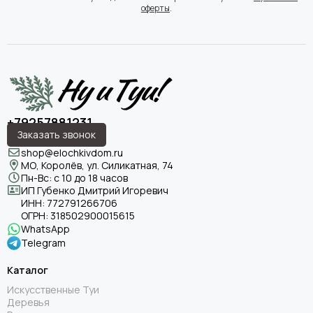
оферты
.
+79257881231
Заказать звонок
shop@elochkivdom.ru
МО, Королёв, ул. Силикатная, 74
Пн-Вс: с 10 до 18 часов
ИП Губенко Дмитрий Игоревич
ИНН:
772791266706
ОГРН:
318502900015615
WhatsApp
Telegram
Каталог
Искусственные Туи
Деревья