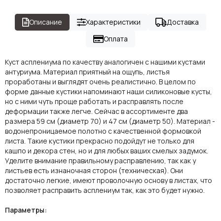
Описание
Характеристики
Доставка
Оплата
Куст асплениума по качеству аналогичен с нашими кустами
антуриума. Материал приятный на ощупь, листья
проработаны и выглядят очень реалистично. В целом по
форме данные кустики напоминают наши силиконовые кусты,
но с ними чуть проще работать и расправлять после
деформации также легче. Сейчас в ассортименте два
размера 59 см (диаметр 70) и 47 см (диаметр 50). Материал -
водонепроницаемое полотно с качественной формовкой
листа. Такие кустики прекрасно подойдут не только для
кашпо и декора стен, но и для любых ваших смелых задумок.
Уделите внимание правильному расправлению, так как у
листьев есть изнаночная сторон (техническая). Они
достаточно легкие, имеют проволочную основу в листах, что
позволяет расправить асплениум так, как это будет нужно.
Параметры: