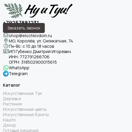
+79257881231
Заказать звонок
shop@elochkivdom.ru
МО, Королёв, ул. Силикатная, 74
Пн-Вс: с 10 до 18 часов
ИП Губенко Дмитрий Игоревич
ИНН:
772791266706
ОГРН:
318502900015615
WhatsApp
Telegram
Каталог
Искусственные Туи
Деревья
Растения
Искусственные цветы
Искусственные букеты
Кашпо
Декор
Готовые решения