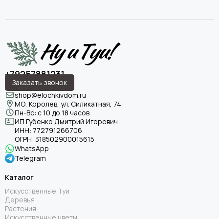
+79257881231
Заказать звонок
shop@elochkivdom.ru
МО, Королёв, ул. Силикатная, 74
Пн-Вс: с 10 до 18 часов
ИП Губенко Дмитрий Игоревич
ИНН:
772791266706
ОГРН:
318502900015615
WhatsApp
Telegram
Каталог
Искусственные Туи
Деревья
Растения
Искусственные цветы