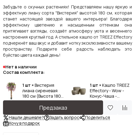
Забудьте о скучных растениях! Представляем нашу яркую и
эффектную лиану сорта "Вистерия" высотой 180 см, которая
станет настоящей звездой вашего интерьера! Благодаря
эффектному цветению и насыщенным оттенкам она
притягивает взгляды, создаёт атмосферу уюта и весеннего
настроения круглый год. А стильное кашпо от TREEZ Effectory
подчеркнёт ваш вкус и добавит нотку эксклюзивности вашему
пространству. Подарите себе радость наблюдать это
буйство цвета каждый день!
Нет в наличии
Состав комплекта:
1 шт ×
Вистерия
1 шт ×
Кашпо TREEZ
лиана сиреневая
Effectory - Wow -
180 см (Высота 180
Конус-Чаша -
см)
Капучино (Высота
46 см, Диаметр 49
Предзаказ
см)
Нашли дешевле?
Задать вопрос
Поделиться
Хочу в подарок