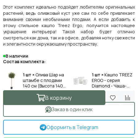
Этот комплект идеально подойдет любителям оригинальных
растений, ведь оливковый куст уже сам по себе привлекает
внимание своими необычными плодами. А если добавить к
этому стильное кашпо Treez Ergo, получится настоящее
украшение интерьера! Такой набор будет отлично
смотреться как дома, так и в офисе, добавляя нотку свежести
и элегантности окружающему пространству.
В наличии
Состав комплекта:
1 шт ×
Олива Шар на
1 шт ×
Кашпо TREEZ
штамбе с плодами
ERGO - серия
140 см (Высота 140
Diamond - Чаша-
см, Диаметр 45)
конус - Белый
камень (Высота 43
В корзину
см, Диаметр 44 см)
Заказ в один клик
Оформить в Telegram