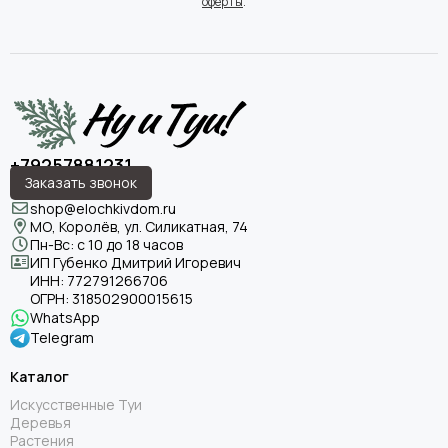
оферты
.
+79257881231
Заказать звонок
shop@elochkivdom.ru
МО, Королёв, ул. Силикатная, 74
Пн-Вс: с 10 до 18 часов
ИП Губенко Дмитрий Игоревич
ИНН:
772791266706
ОГРН:
318502900015615
WhatsApp
Telegram
Каталог
Искусственные Туи
Деревья
Растения