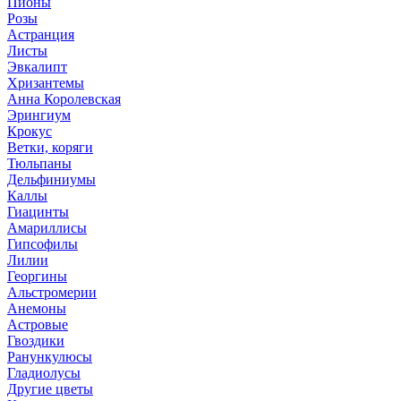
Пионы
Розы
Астранция
Листы
Эвкалипт
Хризантемы
Анна Королевская
Эрингиум
Крокус
Ветки, коряги
Тюльпаны
Дельфиниумы
Каллы
Гиацинты
Амариллисы
Гипсофилы
Лилии
Георгины
Альстромерии
Анемоны
Астровые
Гвоздики
Ранункулюсы
Гладиолусы
Другие цветы