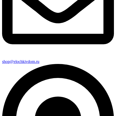
shop@elochkivdom.ru