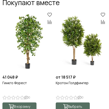
Покупают вместе
41 048 ₽
от 18 517 ₽
Гинкго Форест
Кротон Голдфингер
0
0
В корзину
Выбрать