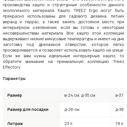
производства кашпо и структурные особенности данного
экологичного материала. Кашпо TREEZ Ergo могут быть
прекрасно использованы для садового дизайна, летних
веранд и террас, а также занять достойное место при
интерьерном озеленении, если вы готовы к некоторым
несовершенствам материала. Все кашпо этой коллекции
выдерживают низкие минусовые температуры и имеют на дне
заготовку под дренажное отверстие, которое легко
просверливается и позволяет использовать кашпо на улице.
Если же вам нужны идеальные интерьерные кашпо, то
обратите внимание на премиальную коллекцию Treez
Effectory.
Параметры
Размер
в-24 см, д-35 см
в-37 с
Размер для посадки
д-26 см
д-38 
Литраж
23 л
79 л