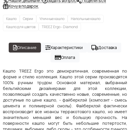
Нашли дешевле?
Задать вопрос
Поделиться
Хочу в подарок
Кашпо
Серии
Уличные кашпо
Напольные кашпо
Кашпо для цветов
TREEZ Ergo - Diamond
Описание
Характеристики
Доставка
Оплата
Кашпо TREEZ Ergo это демократичная, современная по
форме и стилю коллекция. Кашпо этой серии производятся
100% ручным трудом. Основной материал, выбранный
бельгийскими дизайнерами для этой коллекции,
позволяющий создать качественно новые, современные, но
доступные по цене кашпо, - файберклэй (композит - смесь
цемента и полимерной смолы). Файберклэй фактически
воспроизводит все нюансы терракотового кашпо, но имеет
значительно меньший вес и большую прочность. На
поверхности кашпо могут быть небольшие потертости,
трещинки, выбоинки, либо сколы - это особенности ручного