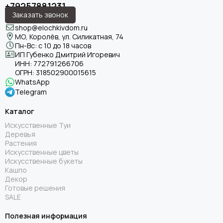
+79257881231
Заказать звонок
shop@elochkivdom.ru
МО, Королёв, ул. Силикатная, 74
Пн-Вс: с 10 до 18 часов
ИП Губенко Дмитрий Игоревич
ИНН:
772791266706
ОГРН:
318502900015615
WhatsApp
Telegram
Каталог
Искусственные Туи
Деревья
Растения
Искусственные цветы
Искусственные букеты
Кашпо
Декор
Готовые решения
SALE
Полезная информация