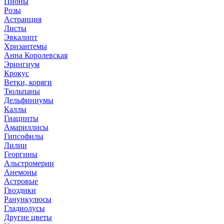
Пионы
Розы
Астранция
Листы
Эвкалипт
Хризантемы
Анна Королевская
Эрингиум
Крокус
Ветки, коряги
Тюльпаны
Дельфиниумы
Каллы
Гиацинты
Амариллисы
Гипсофилы
Лилии
Георгины
Альстромерии
Анемоны
Астровые
Гвоздики
Ранункулюсы
Гладиолусы
Другие цветы