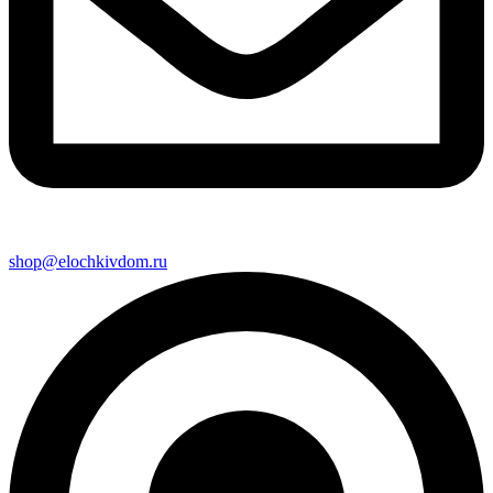
shop@elochkivdom.ru