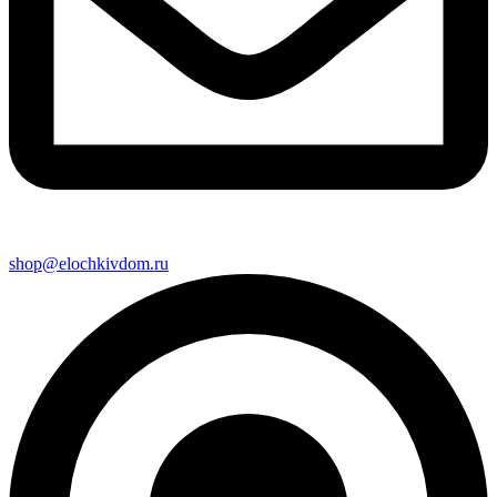
shop@elochkivdom.ru