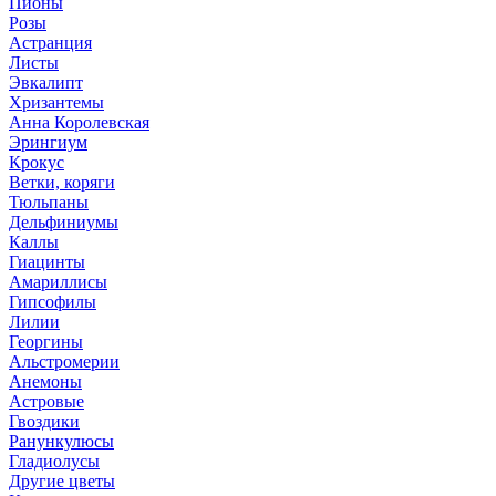
Пионы
Розы
Астранция
Листы
Эвкалипт
Хризантемы
Анна Королевская
Эрингиум
Крокус
Ветки, коряги
Тюльпаны
Дельфиниумы
Каллы
Гиацинты
Амариллисы
Гипсофилы
Лилии
Георгины
Альстромерии
Анемоны
Астровые
Гвоздики
Ранункулюсы
Гладиолусы
Другие цветы