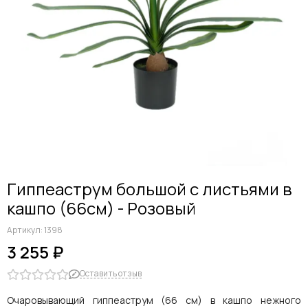
Дельфиниумы
Каллы
Гиацинты
Амариллисы
Гипсофилы
Лилии
Георгины
Альстромерии
Анемоны
Астровые
Гвоздики
Гиппеаструм большой с листьями в
Ранункулюсы
кашпо (66см) - Розовый
Гладиолусы
Другие цветы
Артикул:
1398
Космеи, ромашки
3 255 ₽
Оставить отзыв
Очаровывающий гиппеаструм (66 см) в кашпо нежного