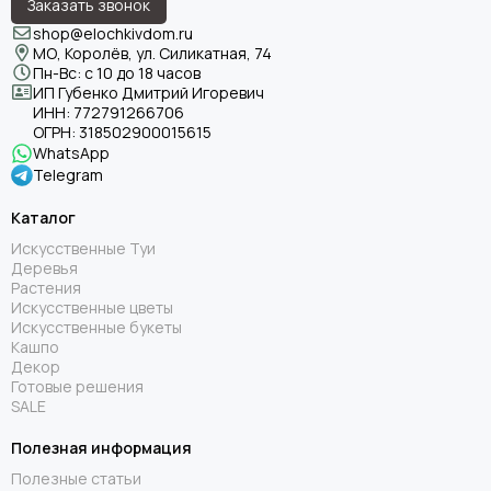
Заказать звонок
shop@elochkivdom.ru
МО, Королёв, ул. Силикатная, 74
Пн-Вс: с 10 до 18 часов
ИП Губенко Дмитрий Игоревич
ИНН:
772791266706
ОГРН:
318502900015615
WhatsApp
Telegram
Каталог
Искусственные Туи
Деревья
Растения
Искусственные цветы
Искусственные букеты
Кашпо
Декор
Готовые решения
SALE
Полезная информация
Полезные статьи