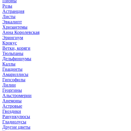
Пионы
Розы
Астранция
Листы
Эвкалипт
Хризантемы
Анна Королевская
Эрингиум
Крокус
Ветки, коряги
Тюльпаны
Дельфиниумы
Каллы
Гиацинты
Амариллисы
Гипсофилы
Лилии
Георгины
Альстромерии
Анемоны
Астровые
Гвоздики
Ранункулюсы
Гладиолусы
Другие цветы