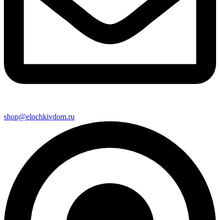
shop@elochkivdom.ru