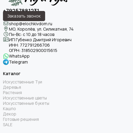
+79257881231
Заказать звонок
shop@elochkivdom.ru
МО, Королёв, ул. Силикатная, 74
Пн-Вс: с 10 до 18 часов
ИП Губенко Дмитрий Игоревич
ИНН:
772791266706
ОГРН:
318502900015615
WhatsApp
Telegram
Каталог
Искусственные Туи
Деревья
Растения
Искусственные цветы
Искусственные букеты
Кашпо
Декор
Готовые решения
SALE