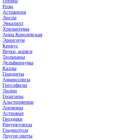
Пионы
Розы
Астранция
Листы
Эвкалипт
Хризантемы
Анна Королевская
Эрингиум
Крокус
Ветки, коряги
Тюльпаны
Дельфиниумы
Каллы
Гиацинты
Амариллисы
Гипсофилы
Лилии
Георгины
Альстромерии
Анемоны
Астровые
Гвоздики
Ранункулюсы
Гладиолусы
Другие цветы