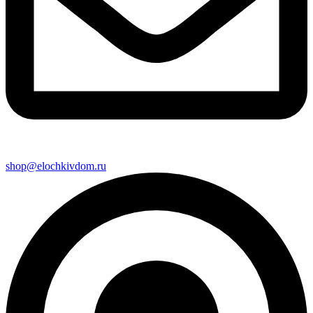
shop@elochkivdom.ru